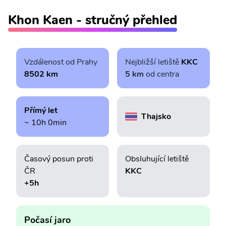
Khon Kaen - stručný přehled
Vzdálenost od Prahy
Nejbližší letiště
KKC
8502 km
5 km
od centra
Přímý let
Thajsko
~ 10h 0min
Časový posun proti
Obsluhující letiště
ČR
KKC
+5h
Počasí jaro