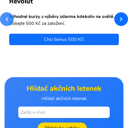
Revolut
Výhodné kurzy
a
výběry zdarma kdekoliv na světě.
Získejte 500 Kč za založení.
Chci bonus 500 Kč!
Hlídač akčních letenek
Hlídač akčních letenek