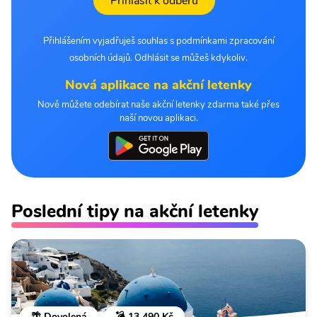
Přihlásit k odběru
Přihlášením vyjadřuješ souhlas s podmínkami zpracování
osobních údajů. Odhlásit se můžeš kdykoliv.
Nová aplikace na akční letenky
Nově můžete odebírat naše akční letenky zdarma také přes
naší novou aplikaci.
Poslední tipy na akční letenky
🌴 Dovolená
💣 13 490 Kč