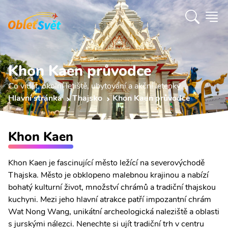
Khon Kaen průvodce
Co vidět, okolní letiště, ubytování a akční letenky.
Hlavní stránka
Thajsko
Khon Kaen průvodce
Khon Kaen
Khon Kaen je fascinující město ležící na severovýchodě
Thajska. Město je obklopeno malebnou krajinou a nabízí
bohatý kulturní život, množství chrámů a tradiční thajskou
kuchyni. Mezi jeho hlavní atrakce patří impozantní chrám
Wat Nong Wang, unikátní archeologická naleziště a oblasti
s jurskými nálezci. Nenechte si ujít tradiční trh v centru