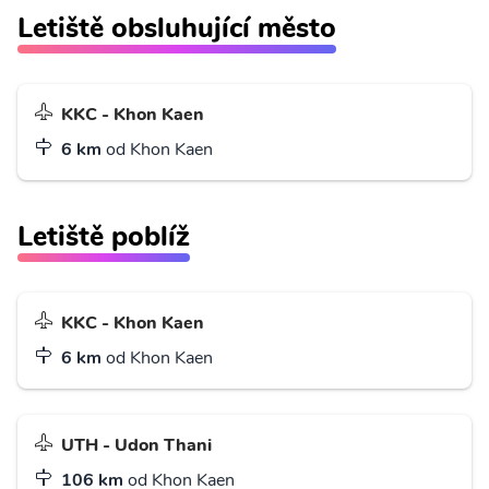
Letiště obsluhující město
KKC - Khon Kaen
6 km
od Khon Kaen
Letiště poblíž
KKC - Khon Kaen
6 km
od Khon Kaen
UTH - Udon Thani
106 km
od Khon Kaen