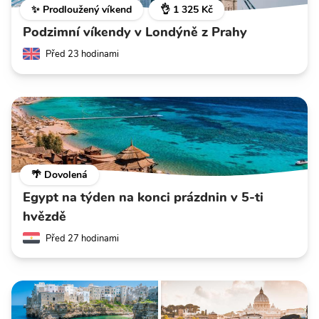
✨ Prodloužený víkend
👌 1 325 Kč
Podzimní víkendy v Londýně z Prahy
Před 23 hodinami
🌴 Dovolená
Egypt na týden na konci prázdnin v 5-ti
hvězdě
Před 27 hodinami