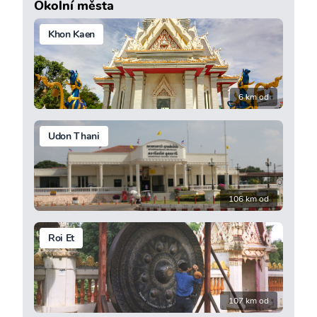
Okolní města
Khon Kaen
6 km od
Udon Thani
106 km od
Roi Et
107 km od