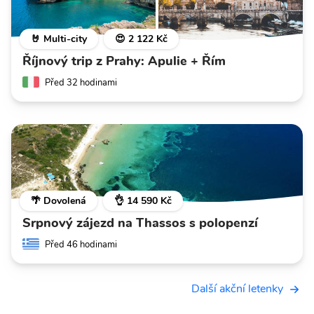
🤘 Multi-city
😍 2 122 Kč
Říjnový trip z Prahy: Apulie + Řím
Před 32 hodinami
🌴 Dovolená
👌 14 590 Kč
Srpnový zájezd na Thassos s polopenzí
Před 46 hodinami
Další akční letenky