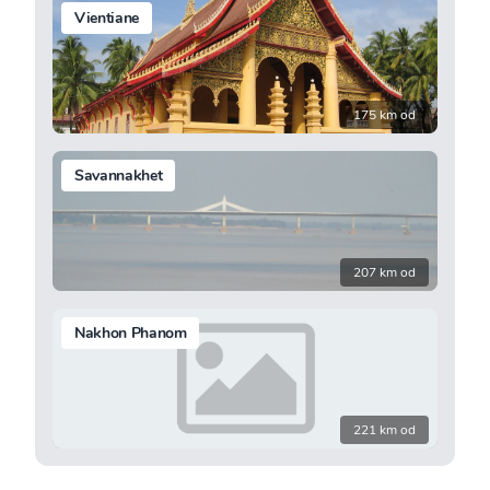
Vientiane
175 km od
Savannakhet
207 km od
Nakhon Phanom
221 km od