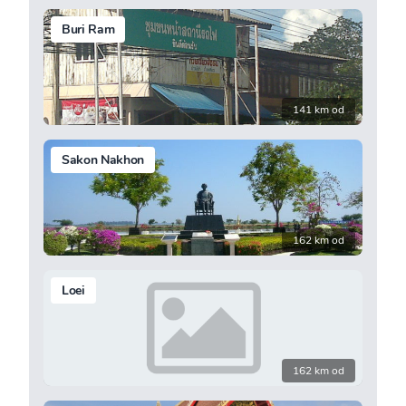
Buri Ram
141 km od
Sakon Nakhon
162 km od
Loei
162 km od