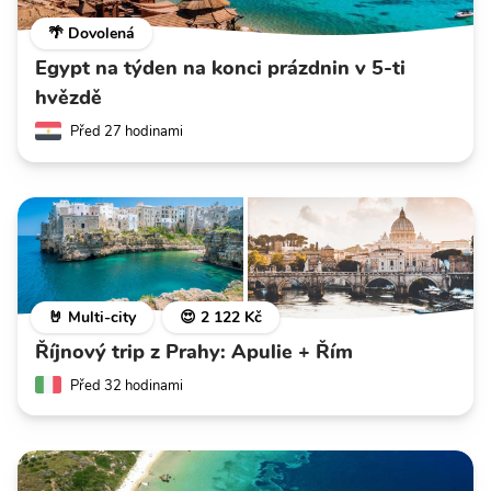
🌴 Dovolená
Egypt na týden na konci prázdnin v 5-ti
hvězdě
Před 27 hodinami
🤘 Multi-city
😍 2 122 Kč
Říjnový trip z Prahy: Apulie + Řím
Před 32 hodinami