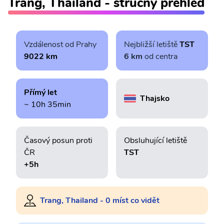
Trang, Thailand - stručný přehled
Vzdálenost od Prahy
Nejbližší letiště
TST
9022 km
6 km
od centra
Přímý let
Thajsko
~ 10h 35min
Časový posun proti
Obsluhující letiště
ČR
TST
+5h
Trang, Thailand - 0 míst co vidět