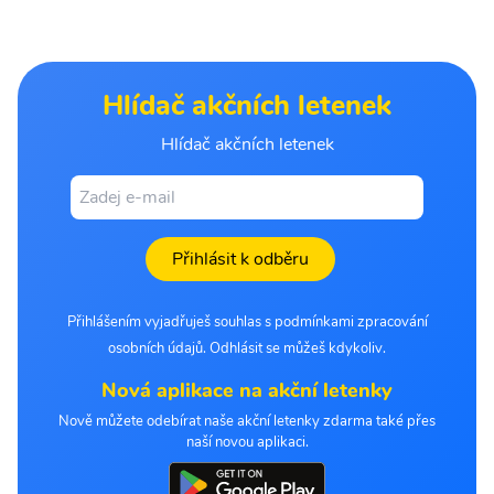
Hlídač akčních letenek
Hlídač akčních letenek
Přihlásit k odběru
Přihlášením vyjadřuješ souhlas s podmínkami zpracování
osobních údajů. Odhlásit se můžeš kdykoliv.
Nová aplikace na akční letenky
Nově můžete odebírat naše akční letenky zdarma také přes
naší novou aplikaci.