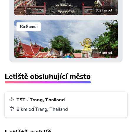
182 km od
Ko Samui
226 km od
Letiště obsluhující město
TST - Trang, Thailand
6 km
od Trang, Thailand