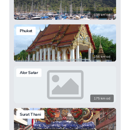
138 km od
Phuket
156 km od
Alor Satar
175 km od
Surat Thani