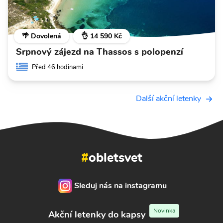
🌴 Dovolená
👌 14 590 Kč
Srpnový zájezd na Thassos s polopenzí
Před 46 hodinami
Další akční letenky
#
obletsvet
Sleduj nás na instagramu
Novinka
Akční letenky do kapsy