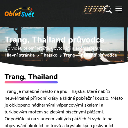
Trang, Thailand průvodce
Co vidět, okolní letiště, ubytování a akční letenky.
Hlavní stránka
Thajsko
Trang, Thailand průvodce
Trang, Thailand
Trang je malebné město na jihu Thajska, které nabízí
neuvěřitelné přírodní krásy a klidné pobřežní kouzlo. Město
je obklopeno nádhernými vápencovými skalami a
turkisovým mořem se zlatými písečnými plážemi.
Odpočiňte si na sluncem zalitých plážích či vydejte na
objevování okolních ostrovů a krystalických jeskynních