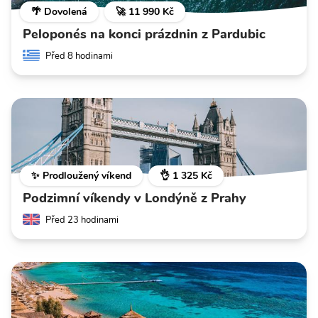
🌴 Dovolená
🚀 11 990 Kč
Peloponés na konci prázdnin z Pardubic
Před 8 hodinami
✨ Prodloužený víkend
👌 1 325 Kč
Podzimní víkendy v Londýně z Prahy
Před 23 hodinami