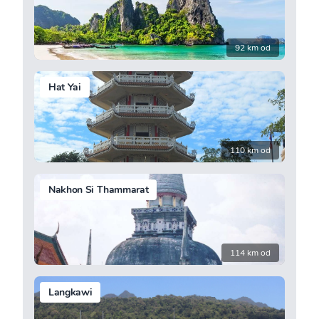
92 km od
Hat Yai
110 km od
Nakhon Si Thammarat
114 km od
Langkawi