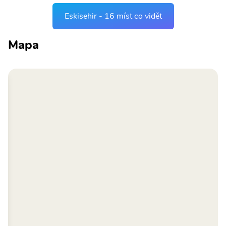
Eskisehir - 16 míst co vidět
Mapa