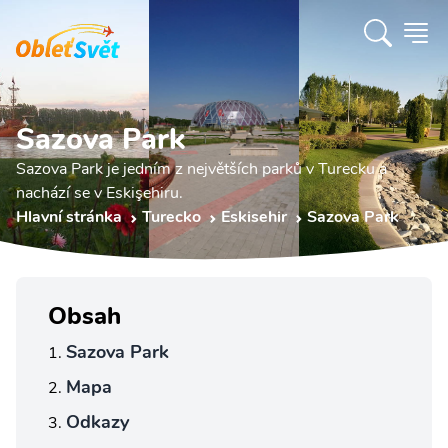
Sazova Park
Sazova Park je jedním z největších parků v Turecku a
nachází se v Eskişehiru.
Hlavní stránka
Turecko
Eskisehir
Sazova Park
Obsah
Sazova Park
Mapa
Odkazy