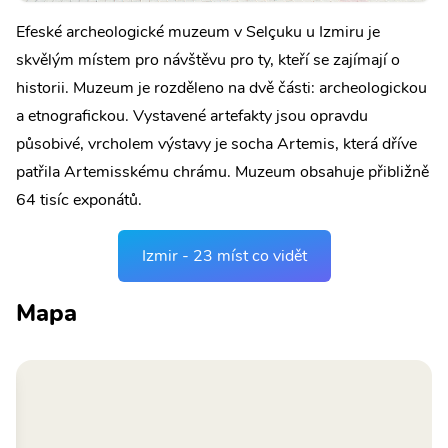
Efeské archeologické muzeum v Selçuku u Izmiru je
skvělým místem pro návštěvu pro ty, kteří se zajímají o
historii. Muzeum je rozděleno na dvě části: archeologickou
a etnografickou. Vystavené artefakty jsou opravdu
působivé, vrcholem výstavy je socha Artemis, která dříve
patřila Artemisskému chrámu. Muzeum obsahuje přibližně
64 tisíc exponátů.
Izmir - 23 míst co vidět
Mapa