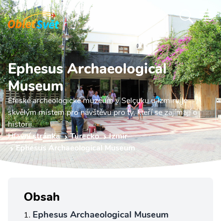
Ephesus Archaeological
Museum
Efeské archeologické muzeum v Selçuku u Izmiru je
skvělým místem pro návštěvu pro ty, kteří se zajímají o
historii.
Hlavní stránka
Turecko
Izmir
Ephesus Archaeological Museum
Obsah
Ephesus Archaeological Museum