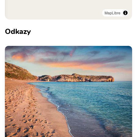
MapLibre
Odkazy