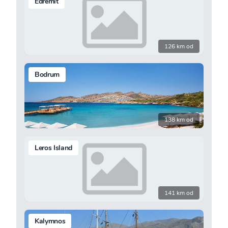
Edremit
126 km od
Bodrum
138 km od
Leros Island
141 km od
Kalymnos