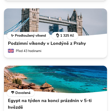
✨ Prodloužený víkend
👌 1 325 Kč
Podzimní víkendy v Londýně z Prahy
Před 43 hodinami
🌴 Dovolená
Egypt na týden na konci prázdnin v 5-ti
hvězdě