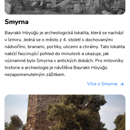
Smyrna
Bayraklı Höyüğü je archeologická lokalita, která se nachází
v İzmiru. Jedná se o město z 4. století s dochovanými
nádvořími, branami, portiky, ulicemi a chrámy. Tato lokalita
nabízí fascinující pohled do minulosti a ukazuje, jak
významné bylo Smyrna v antických dobách. Pro milovníky
historie a archeologie je návštěva Bayraklı Höyüğü
nezapomenutelným zážitkem.
Více o Smyrna