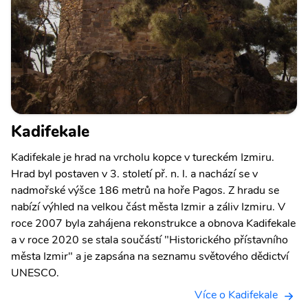
Kadifekale
Kadifekale je hrad na vrcholu kopce v tureckém Izmiru.
Hrad byl postaven v 3. století př. n. l. a nachází se v
nadmořské výšce 186 metrů na hoře Pagos. Z hradu se
nabízí výhled na velkou část města Izmir a záliv Izmiru. V
roce 2007 byla zahájena rekonstrukce a obnova Kadifekale
a v roce 2020 se stala součástí "Historického přístavního
města Izmir" a je zapsána na seznamu světového dědictví
UNESCO.
Více o Kadifekale