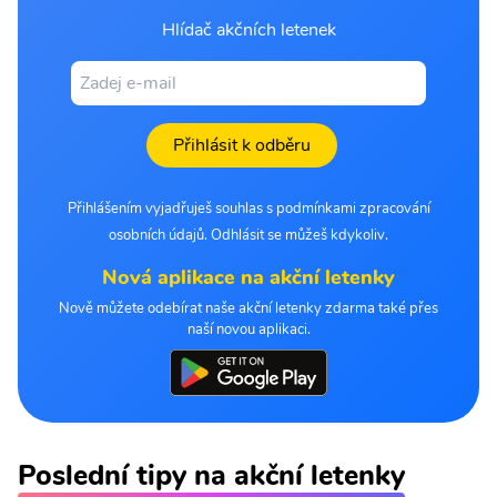
Hlídač akčních letenek
Přihlásit k odběru
Přihlášením vyjadřuješ souhlas s podmínkami zpracování
osobních údajů. Odhlásit se můžeš kdykoliv.
Nová aplikace na akční letenky
Nově můžete odebírat naše akční letenky zdarma také přes
naší novou aplikaci.
Poslední tipy na akční letenky