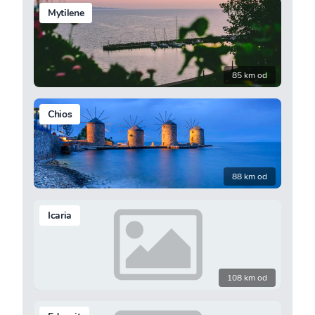
Mytilene
85 km od
Chios
88 km od
Icaria
108 km od