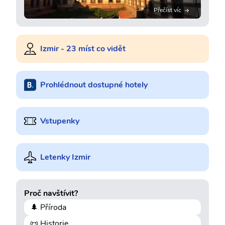
Přečíst víc
Izmir - 23 míst co vidět
Prohlédnout dostupné hotely
Vstupenky
Letenky Izmir
Proč navštívit?
🌲 Příroda
📜 Historie