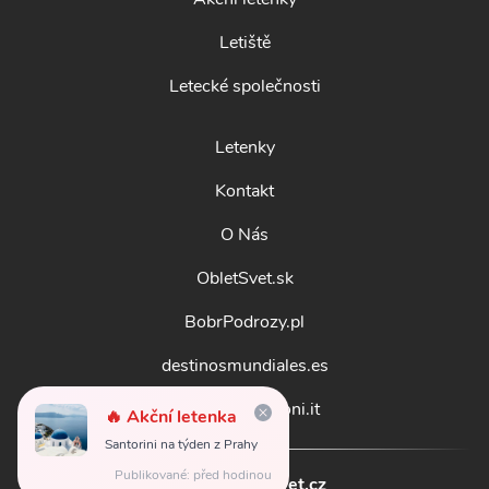
Letiště
Letecké společnosti
Letenky
Kontakt
O Nás
ObletSvet.sk
BobrPodrozy.pl
destinosmundiales.es
guidadestinazioni.it
🔥 Akční letenka
Santorini na týden z Prahy
Publikované: před hodinou
© 2026
obletsvet.cz