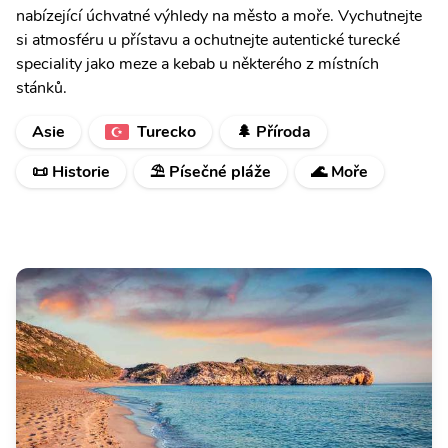
nabízející úchvatné výhledy na město a moře. Vychutnejte
si atmosféru u přístavu a ochutnejte autentické turecké
speciality jako meze a kebab u některého z místních
stánků.
Asie
Turecko
🌲 Příroda
📜 Historie
⛱️ Písečné pláže
🌊 Moře