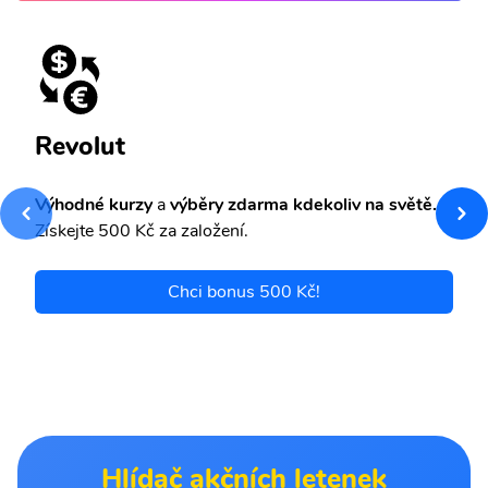
Revolut
Výhodné kurzy
a
výběry zdarma kdekoliv na světě.
Získejte 500 Kč za založení.
Chci bonus 500 Kč!
Hlídač akčních letenek