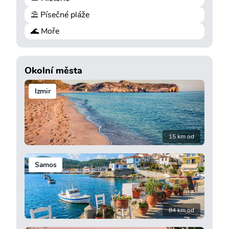
⛱️ Písečné pláže
🌊 Moře
Okolní města
Izmir
15 km od
Samos
84 km od