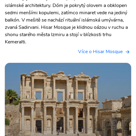
islámské architektury. Dóm je pokrytý olovem a obklopen
sedmi menšími kopulemi, zatímco minaret vede na jediný
balkón. V mešitě se nachází rituální islámská umývárna,
zvaná Sadirvani. Hisar Mosque je klidnou oázou v ruchu a
shonu starého města Izmiru a stojí v blízkosti trhu
Kemeralti.
Více o Hisar Mosque