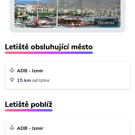
163 km od
Letiště obsluhující město
ADB - Izmir
15 km
od Izmir
Letiště poblíž
ADB - Izmir