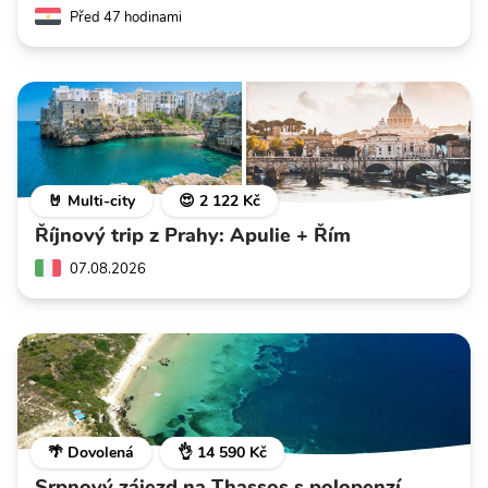
Před 47 hodinami
🤘 Multi-city
😍 2 122 Kč
Říjnový trip z Prahy: Apulie + Řím
07.08.2026
🌴 Dovolená
👌 14 590 Kč
Srpnový zájezd na Thassos s polopenzí