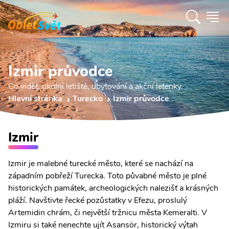
Izmir průvodce
Co vidět, okolní letiště, ubytování a akční letenky.
Hlavní stránka
Turecko
Izmir průvodce
Izmir
Izmir je malebné turecké město, které se nachází na
západním pobřeží Turecka. Toto půvabné město je plné
historických památek, archeologických nalezišť a krásných
pláží. Navštivte řecké pozůstatky v Efezu, proslulý
Artemidin chrám, či největší tržnicu města Kemeralti. V
Izmiru si také nenechte ujít Asansör, historický výtah