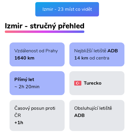
Izmir - 23 míst co vidět
Izmir - stručný přehled
Vzdálenost od Prahy
Nejbližší letiště
ADB
1640 km
14 km
od centra
Přímý let
Turecko
~ 2h 20min
Časový posun proti
Obsluhující letiště
ČR
ADB
+1h