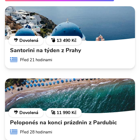
🌴 Dovolená
💣 13 490 Kč
Santorini na týden z Prahy
Před 21 hodinami
🌴 Dovolená
🚀 11 990 Kč
Peloponés na konci prázdnin z Pardubic
Před 28 hodinami