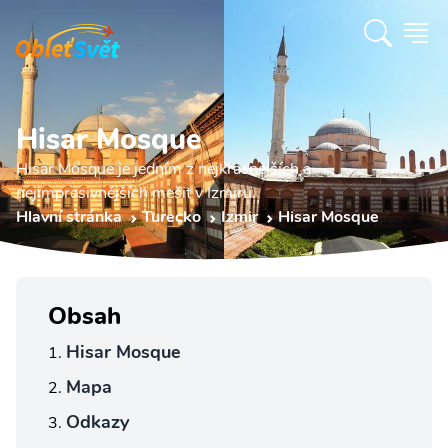
Hisar Mosque
Hisar Mosque je jedním z nejkrásnějších a
nejimpresivnějších mešit v Izmiru.
Hlavní stránka
Turecko
Izmir
Hisar Mosque
Obsah
Hisar Mosque
Mapa
Odkazy