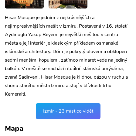
Hisar Mosque je jedním z nejkrásnějších a
nejimpresivnějších mešit v Izmiru. Postavená v 16. století
Aydinoglu Yakup Beyem, je největší mešitou v centru
města a její interiér je klasickým příkladem osmanské
islámské architektury. Dóm je pokrytý olovem a obklopen
sedmi menšími kopulemi, zatímco minaret vede na jediný
balkón. V mešitě se nachází rituální islámská umývárna,
zvaná Sadirvani. Hisar Mosque je klidnou oázou v ruchu a
shonu starého města Izmiru a stojí v blízkosti trhu
Kemeralti.
Izmir - 23 míst co vidět
Mapa