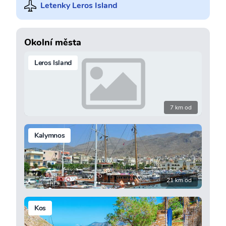
Letenky Leros Island
Okolní města
Leros Island
7 km od
Kalymnos
21 km od
Kos