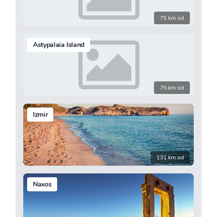
75 km od
Astypalaia Island
75 km od
Izmir
131 km od
Naxos