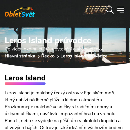
Leros Island průvodce
Co vidět, okolní letiště, ubytování a akční letenky.
Hlavní stránka
Řecko
Leros Island průvodce
Leros Island
Leros Island je malebný řecký ostrov v Egejském moři,
který nabízí nádherné pláže a klidnou atmosféru.
Prozkoumejte malebné vesničky s tradičními domy a
úzkými uličkami, navštivte impozantní hrad na vrcholu
Panteli, nebo se vydejte na pěší túru v okolních kopcích a
olivových hájích. Ostrov je také ideálním výchozím bodem