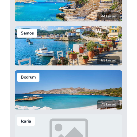
44 km od
Samos
61 km od
Bodrum
73 km od
Icaria