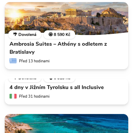
🌴 Dovolená
🤩 8 590 Kč
Ambrosia Suites – Athény s odletem z
Bratislavy
Před 13 hodinami
🌴 Dovolená
💣 6 318 Kč
4 dny v Jižním Tyrolsku s all Inclusive
Před 31 hodinami