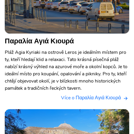
Παραλία Αγιά Κιουρά
Pláž Agia Kyriaki na ostrově Leros je ideálním místem pro
ty, kteří hledají klid a relaxaci. Tato krásná písečná pláž
nabízí krásný výhled na azurové moře a okolní kopců. Je to
ideální místo pro koupání, opalování a pikniky. Pro ty, kteří
chtějí objevovat okolí, je v blízkosti mnoho historických
památek a tradičních řeckých tavern.
Více o Παραλία Αγιά Κιουρά