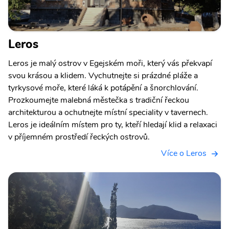
Leros
Leros je malý ostrov v Egejském moři, který vás překvapí
svou krásou a klidem. Vychutnejte si prázdné pláže a
tyrkysové moře, které láká k potápění a šnorchlování.
Prozkoumejte malebná městečka s tradiční řeckou
architekturou a ochutnejte místní speciality v tavernech.
Leros je ideálním místem pro ty, kteří hledají klid a relaxaci
v příjemném prostředí řeckých ostrovů.
Více o Leros