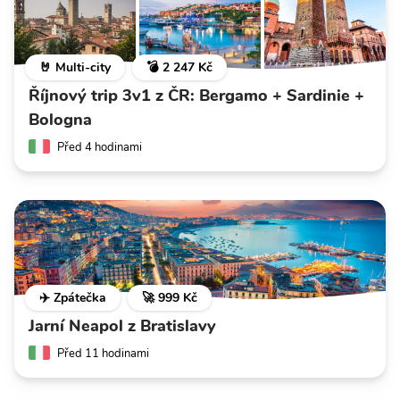
🤘 Multi-city
💣 2 247 Kč
Říjnový trip 3v1 z ČR: Bergamo + Sardinie +
Bologna
Před 4 hodinami
✈️ Zpátečka
🚀 999 Kč
Jarní Neapol z Bratislavy
Před 11 hodinami