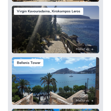
Virgin Kavouradaina, Xirokampos Leros
Přečíst víc
Bellenis Tower
Přečíst víc