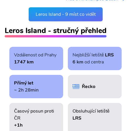
Leros Island - 9 míst co vidět
Leros Island - stručný přehled
Vzdálenost od Prahy
Nejbližší letiště
LRS
1747 km
6 km
od centra
Přímý let
Řecko
~ 2h 28min
Časový posun proti
Obsluhující letiště
ČR
LRS
+1h