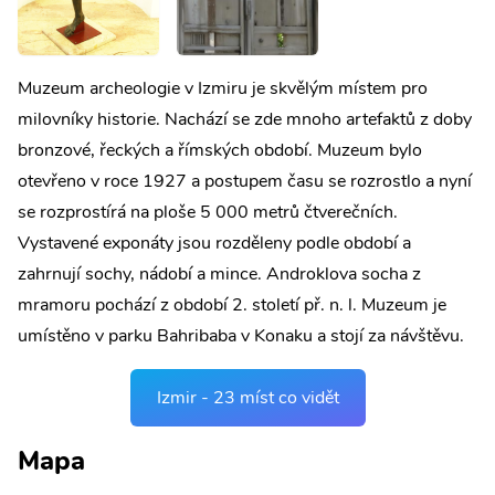
Muzeum archeologie v Izmiru je skvělým místem pro
milovníky historie. Nachází se zde mnoho artefaktů z doby
bronzové, řeckých a římských období. Muzeum bylo
otevřeno v roce 1927 a postupem času se rozrostlo a nyní
se rozprostírá na ploše 5 000 metrů čtverečních.
Vystavené exponáty jsou rozděleny podle období a
zahrnují sochy, nádobí a mince. Androklova socha z
mramoru pochází z období 2. století př. n. l. Muzeum je
umístěno v parku Bahribaba v Konaku a stojí za návštěvu.
Izmir - 23 míst co vidět
Mapa