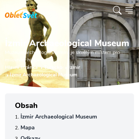
İzmir Archaeological Museum
Muzeum archeologie v Izmiru je skvělým místem pro
milovníky historie.
Hlavní stránka
Turecko
Izmir
İzmir Archaeological Museum
Obsah
İzmir Archaeological Museum
Mapa
Odkazy