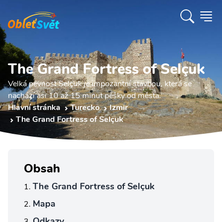
The Grand Fortress of Selçuk
Velká pevnost Selçuk je impozantní stavbou, která se
nachází asi 10 až 15 minut pěšky od města.
Hlavní stránka
Turecko
Izmir
The Grand Fortress of Selçuk
Obsah
The Grand Fortress of Selçuk
Mapa
Odkazy