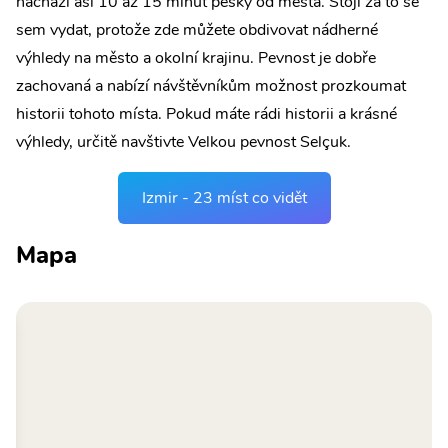
nachází asi 10 až 15 minut pěšky od města. Stojí za to se
sem vydat, protože zde můžete obdivovat nádherné
výhledy na město a okolní krajinu. Pevnost je dobře
zachovaná a nabízí návštěvníkům možnost prozkoumat
historii tohoto místa. Pokud máte rádi historii a krásné
výhledy, určitě navštivte Velkou pevnost Selçuk.
Izmir - 23 míst co vidět
Mapa