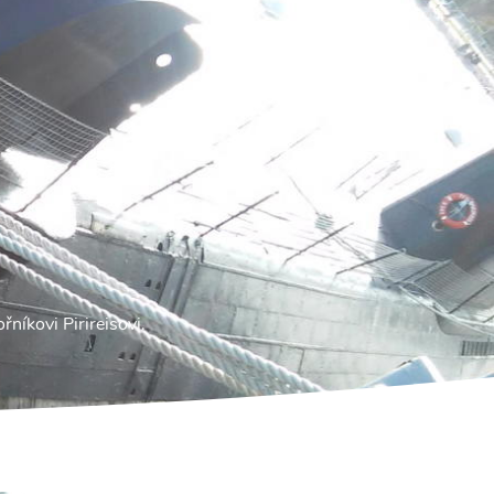
níkovi Pirireisovi.