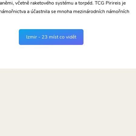
aněmi, včetně raketového systému a torpéd. TCG Pirireis je
 námořnictva a účastnila se mnoha mezinárodních námořních
Izmir - 23 míst co vidět