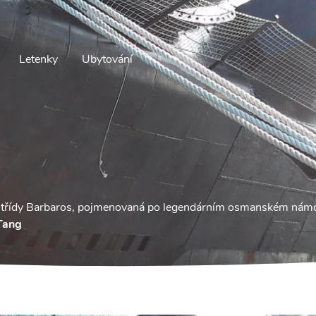
Letenky
Ubytování
ata třídy Barbaros, pojmenovaná po legendárním osmanském námoř
Tang