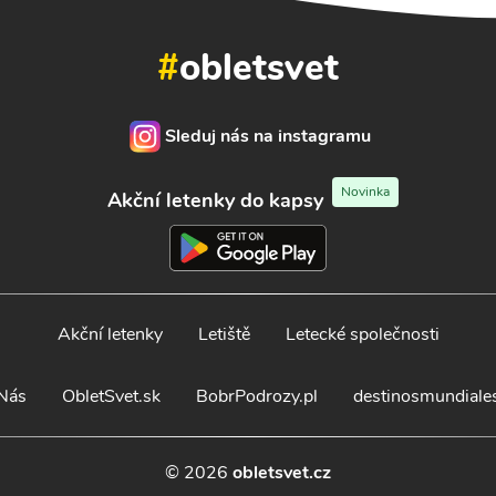
#
obletsvet
Sleduj nás na instagramu
Novinka
Akční letenky do kapsy
Akční letenky
Letiště
Letecké společnosti
Nás
ObletSvet.sk
BobrPodrozy.pl
destinosmundiale
© 2026
obletsvet.cz