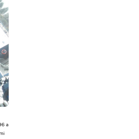
96 a
ími