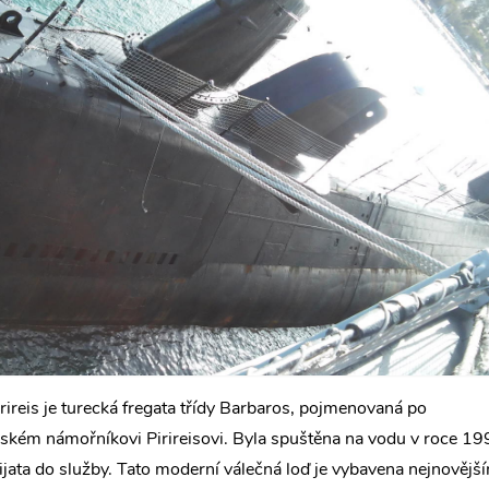
rireis je turecká fregata třídy Barbaros, pojmenovaná po
kém námořníkovi Pirireisovi. Byla spuštěna na vodu v roce 19
ijata do služby. Tato moderní válečná loď je vybavena nejnovějš