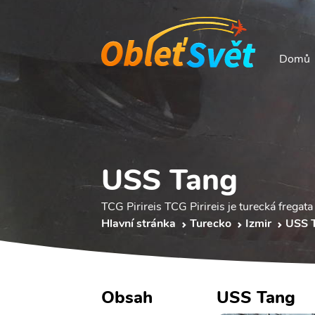
Domů
USS Tang
TCG Pirireis TCG Pirireis je turecká freg
Hlavní stránka
Turecko
Izmir
USS 
Obsah
USS Tang