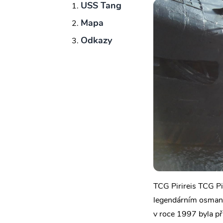
USS Tang
Mapa
Odkazy
TCG Pirireis TCG Pi
legendárním osmans
v roce 1997 byla př