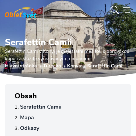
Serafettin Camii
Šerafettin Cami v Konyi je majestátní mešitou s obrovskou
kupolí a složitě vyřezávaným minbarem.
Hlavní stránka
Turecko
Konya
Serafettin Camii
Obsah
Serafettin Camii
Mapa
Odkazy