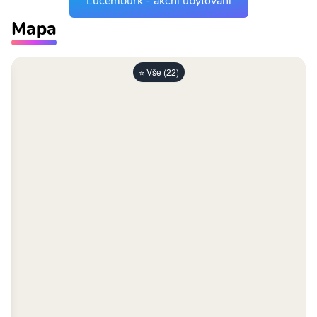
Lucemburk - akční ubytování
Mapa
⭐ Vše (22)