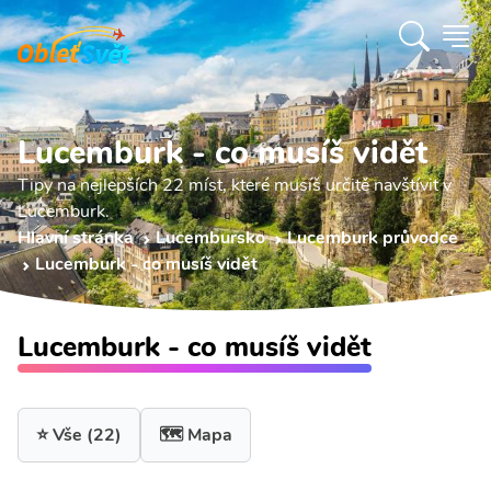
Lucemburk - co musíš vidět
Tipy na nejlepších 22 míst, které musíš určitě navštívit v
Lucemburk.
Hlavní stránka
Lucembursko
Lucemburk průvodce
Lucemburk - co musíš vidět
Lucemburk - co musíš vidět
⭐ Vše
(22)
🗺️ Mapa