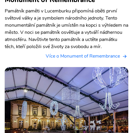
Památník paměti v Lucemburku připomíná oběti první
světové války a je symbolem národního jednoty. Tento
monumentální památník je umístěn na kopci s výhledem na
město. V noci se památník osvětluje a vytváří nádhernou
atmosféru. Navštivte tento památník a uctěte památku
těch, kteří položili své životy za svobodu a mír.
Více o Monument of Remembrance