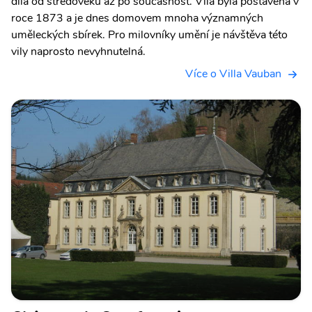
díla od středověku až po současnost. Vila byla postavena v
roce 1873 a je dnes domovem mnoha významných
uměleckých sbírek. Pro milovníky umění je návštěva této
vily naprosto nevyhnutelná.
Více o Villa Vauban