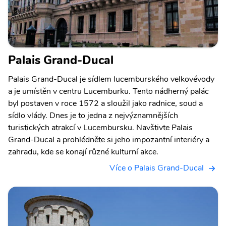
Palais Grand-Ducal
Palais Grand-Ducal je sídlem lucemburského velkovévody
a je umístěn v centru Lucemburku. Tento nádherný palác
byl postaven v roce 1572 a sloužil jako radnice, soud a
sídlo vlády. Dnes je to jedna z nejvýznamnějších
turistických atrakcí v Lucembursku. Navštivte Palais
Grand-Ducal a prohlédněte si jeho impozantní interiéry a
zahradu, kde se konají různé kulturní akce.
Více o Palais Grand-Ducal