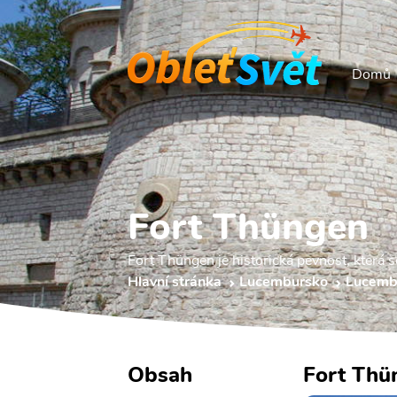
Domů
Fort Thüngen
Fort Thüngen je historická pevnost, která 
Hlavní stránka
Lucembursko
Lucemb
Obsah
Fort Thü