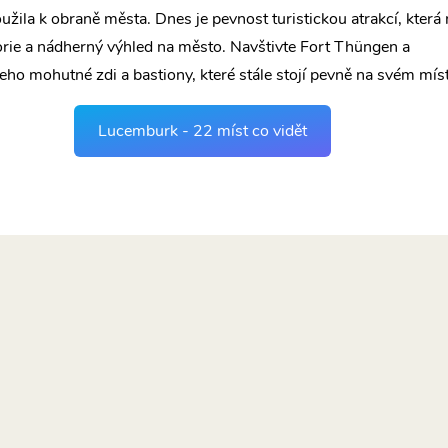
loužila k obraně města. Dnes je pevnost turistickou atrakcí, která 
orie a nádherný výhled na město. Navštivte Fort Thüngen a
eho mohutné zdi a bastiony, které stále stojí pevně na svém míst
Lucemburk - 22 míst co vidět