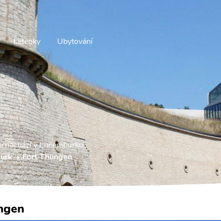
Letenky
Ubytování
se nachází v Lucemburku.
urk
Fort Thüngen
ngen