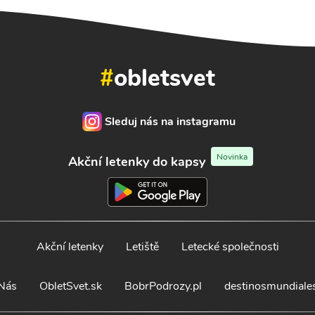
#
obletsvet
Sleduj nás na instagramu
Novinka
Akční letenky do kapsy
Akční letenky
Letiště
Letecké společnosti
Nás
ObletSvet.sk
BobrPodrozy.pl
destinosmundiale