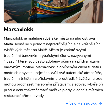
Marsaxlokk
Marsaxlokk je malebné rybářské město na jihu ostrova
Malta. Jedná se o jedno z nejtradičnějších a nejkrásnějších
rybářských měst na Maltě. Město je známé svými
tradičními barevnými rybářskými čluny, nazývanými
"luzzu," které jsou často zdobeny očima na přídi a různými
barevnými motivy. Marsaxlokk je oblíbeným cílem turistů i
místních obyvatel, zejména kvůli své autentické atmosféře,
tradičním tržištím a přístavnímu prostředí. Návštěvníci zde
mohou procházet malebným přístavem, sledovat rybáře při
práci a ochutnávat čerstvé mořské plody v jedné z místních
restaurací přímo u vody.
Více o Marsaxlokk