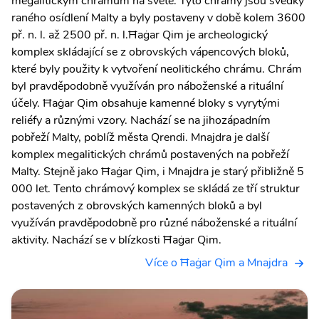
megalitickým chrámům na světě. Tyto chrámy jsou svědky
raného osídlení Malty a byly postaveny v době kolem 3600
př. n. l. až 2500 př. n. l.Ħaġar Qim je archeologický
komplex skládající se z obrovských vápencových bloků,
které byly použity k vytvoření neolitického chrámu. Chrám
byl pravděpodobně využíván pro náboženské a rituální
účely. Ħaġar Qim obsahuje kamenné bloky s vyrytými
reliéfy a různými vzory. Nachází se na jihozápadním
pobřeží Malty, poblíž města Qrendi. Mnajdra je další
komplex megalitických chrámů postavených na pobřeží
Malty. Stejně jako Ħaġar Qim, i Mnajdra je starý přibližně 5
000 let. Tento chrámový komplex se skládá ze tří struktur
postavených z obrovských kamenných bloků a byl
využíván pravděpodobně pro různé náboženské a rituální
aktivity. Nachází se v blízkosti Ħaġar Qim.
Více o Ħaġar Qim a Mnajdra