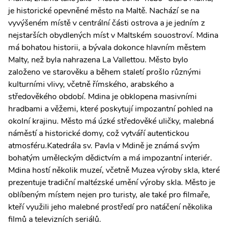
je historické opevněné město na Maltě. Nachází se na
vyvýšeném místě v centrální části ostrova a je jedním z
nejstarších obydlených míst v Maltském souostroví. Mdina
má bohatou historii, a bývala dokonce hlavním městem
Malty, než byla nahrazena La Vallettou. Město bylo
založeno ve starověku a během staletí prošlo různými
kulturními vlivy, včetně římského, arabského a
středověkého období. Mdina je obklopena masivními
hradbami a věžemi, které poskytují impozantní pohled na
okolní krajinu. Město má úzké středověké uličky, malebná
náměstí a historické domy, což vytváří autentickou
atmosféru.Katedrála sv. Pavla v Mdině je známá svým
bohatým uměleckým dědictvím a má impozantní interiér.
Mdina hostí několik muzeí, včetně Muzea výroby skla, které
prezentuje tradiční maltézské umění výroby skla. Město je
oblíbeným místem nejen pro turisty, ale také pro filmaře,
kteří využili jeho malebné prostředí pro natáčení několika
filmů a televizních seriálů.