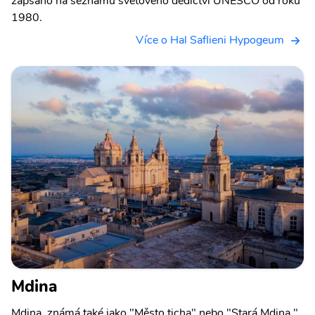
zapsáno na seznamu světového dědictví UNESCO od roku
1980.
Více o Hal Saflieni Hypogeum
Mdina
Mdina, známá také jako "Město ticha" nebo "Stará Mdina,"