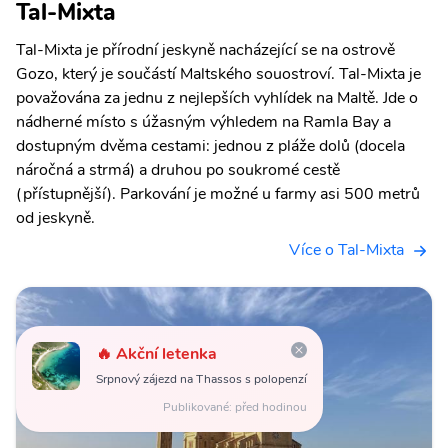
Tal-Mixta
Tal-Mixta je přírodní jeskyně nacházející se na ostrově
Gozo, který je součástí Maltského souostroví. Tal-Mixta je
považována za jednu z nejlepších vyhlídek na Maltě. Jde o
nádherné místo s úžasným výhledem na Ramla Bay a
dostupným dvěma cestami: jednou z pláže dolů (docela
náročná a strmá) a druhou po soukromé cestě
(přístupnější). Parkování je možné u farmy asi 500 metrů
od jeskyně.
Více o Tal-Mixta
🔥 Akční letenka
Srpnový zájezd na Thassos s polopenzí
Publikované: před hodinou