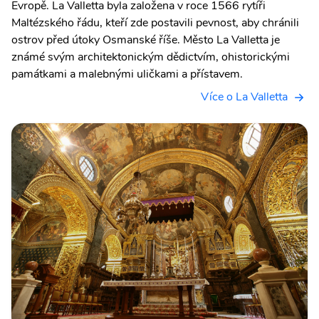
Evropě. La Valletta byla založena v roce 1566 rytíři
Maltézského řádu, kteří zde postavili pevnost, aby chránili
ostrov před útoky Osmanské říše. Město La Valletta je
známé svým architektonickým dědictvím, ohistorickými
památkami a malebnými uličkami a přístavem.
Více o La Valletta