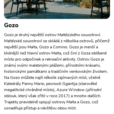
Gozo
Gozo je druhý největší ostrov Maltézského souostroví.
Maltézské souostroví se skládá z několika ostrovů, přičemž
největší jsou Malta, Gozo a Comino. Gozo je menší a
klidnější než hlavní ostrov Malta, což činí z Goza oblíbené
místo pro odpočinek a rekreační aktivity. Ostrov Gozo je
známý svými malebnými plážemi, přírodními krásami,
historickými památkami a tradičním venkovským životem.
Na Gozo můžete najít několik zajímavých míst, včetně
Katedrály Panny Marie, pevnosti Ġgantija (starověké
megalitické chráněné místo), Azure Window (přírodní
oblouk, který však zřítil v roce 2017) a mnoho dalších.
Trajekty pravidelně spojují ostrovy Malta a Gozo, což
usnadňuje přístup a návštěvu obou míst.