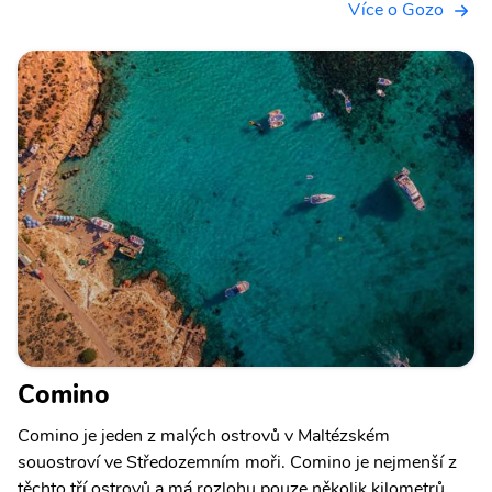
Více o Gozo
Comino
Comino je jeden z malých ostrovů v Maltézském
souostroví ve Středozemním moři. Comino je nejmenší z
těchto tří ostrovů a má rozlohu pouze několik kilometrů