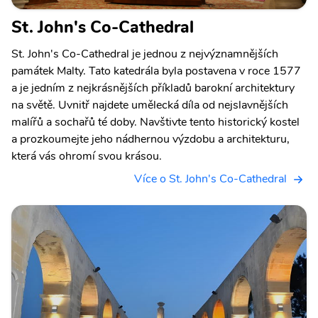
St. John's Co-Cathedral
St. John's Co-Cathedral je jednou z nejvýznamnějších
památek Malty. Tato katedrála byla postavena v roce 1577
a je jedním z nejkrásnějších příkladů barokní architektury
na světě. Uvnitř najdete umělecká díla od nejslavnějších
malířů a sochařů té doby. Navštivte tento historický kostel
a prozkoumejte jeho nádhernou výzdobu a architekturu,
která vás ohromí svou krásou.
Více o St. John's Co-Cathedral