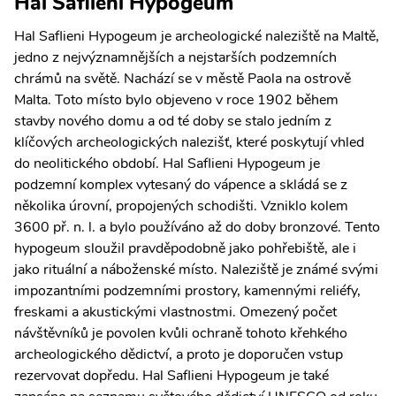
Hal Saflieni Hypogeum
Hal Saflieni Hypogeum je archeologické naleziště na Maltě,
jedno z nejvýznamnějších a nejstarších podzemních
chrámů na světě. Nachází se v městě Paola na ostrově
Malta. Toto místo bylo objeveno v roce 1902 během
stavby nového domu a od té doby se stalo jedním z
klíčových archeologických nalezišť, které poskytují vhled
do neolitického období. Hal Saflieni Hypogeum je
podzemní komplex vytesaný do vápence a skládá se z
několika úrovní, propojených schodišti. Vzniklo kolem
3600 př. n. l. a bylo používáno až do doby bronzové. Tento
hypogeum sloužil pravděpodobně jako pohřebiště, ale i
jako rituální a náboženské místo. Naleziště je známé svými
impozantními podzemními prostory, kamennými reliéfy,
freskami a akustickými vlastnostmi. Omezený počet
návštěvníků je povolen kvůli ochraně tohoto křehkého
archeologického dědictví, a proto je doporučen vstup
rezervovat dopředu. Hal Saflieni Hypogeum je také