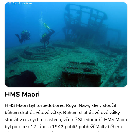
HMS Maori
HMS Maori byl torpédoborec Royal Navy, který sloužil
během druhé světové války. Během druhé světové války
sloužil v různých oblastech, včetně Středomoří. HMS Maori
byl potopen 12. února 1942 poblíž pobřeží Malty během