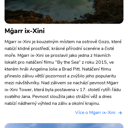
Mġarr ix-Xini
Mġarr ix-Xini je kouzelným místem na ostrově Gozo, které
nabízí klidné prostředí, krásné přírodní scenérie a čisté
moře. Mġarr ix-Xini se proslavil jako jedna z hlavních
lokalit pro natáčení filmu "By the Sea" z roku 2015, ve
kterém hráli Angelina Jolie a Brad Pitt. Natáčení filmu
přineslo zálivu větší pozornost a zvýšilo jeho popularitu
mezi návštěvníky. Nad zálivem se nachází pevnost Mġarr
ix-Xini Tower, která byla postavena v 17. století rytíři řádu
svatého Jana. Pevnost sloužila jako strážní věž a dnes
nabízí nádherný výhled na záliv a okolní krajinu.
Více o Mġarr ix-Xini