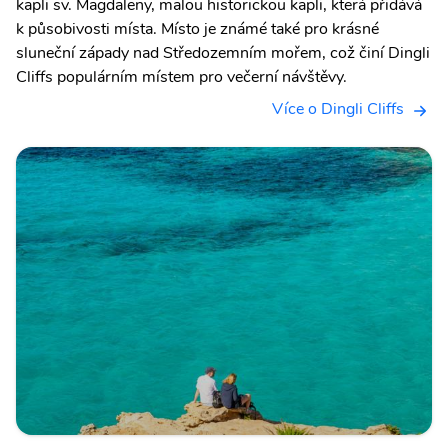
kapli sv. Magdaleny, malou historickou kapli, která přidává
k působivosti místa. Místo je známé také pro krásné
sluneční západy nad Středozemním mořem, což činí Dingli
Cliffs populárním místem pro večerní návštěvy.
Více o Dingli Cliffs