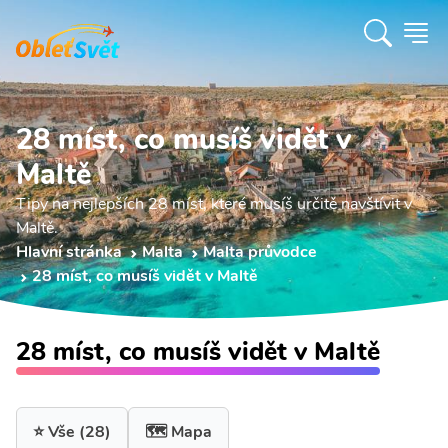
28 míst, co musíš vidět v
Maltě
Tipy na nejlepších 28 míst, které musíš určitě navštívit v
Maltě.
Hlavní stránka
Malta
Malta průvodce
28 míst, co musíš vidět v Maltě
28 míst, co musíš vidět v Maltě
⭐ Vše
(28)
🗺️ Mapa