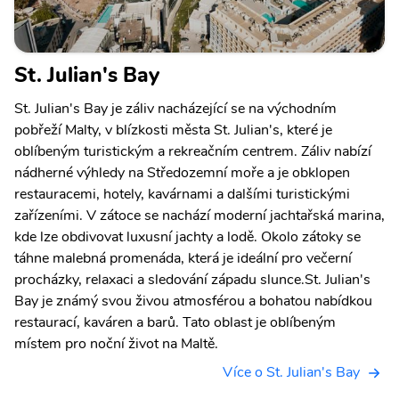
St. Julian's Bay
St. Julian's Bay je záliv nacházející se na východním
pobřeží Malty, v blízkosti města St. Julian's, které je
oblíbeným turistickým a rekreačním centrem. Záliv nabízí
nádherné výhledy na Středozemní moře a je obklopen
restauracemi, hotely, kavárnami a dalšími turistickými
zařízeními. V zátoce se nachází moderní jachtařská marina,
kde lze obdivovat luxusní jachty a lodě. Okolo zátoky se
táhne malebná promenáda, která je ideální pro večerní
procházky, relaxaci a sledování západu slunce.St. Julian's
Bay je známý svou živou atmosférou a bohatou nabídkou
restaurací, kaváren a barů. Tato oblast je oblíbeným
místem pro noční život na Maltě.
Více o St. Julian's Bay