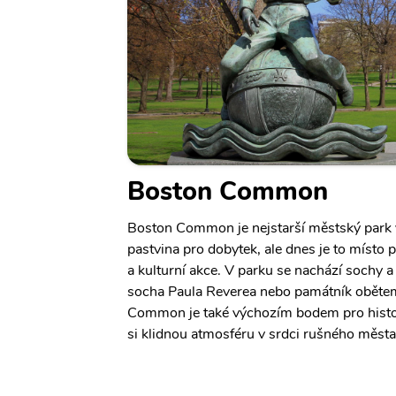
Boston Common
Boston Common je nejstarší městský park 
pastvina pro dobytek, ale dnes je to místo p
a kulturní akce. V parku se nachází sochy a
socha Paula Reverea nebo památník oběte
Common je také výchozím bodem pro histor
si klidnou atmosféru v srdci rušného měst