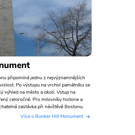
onument
onu připomíná jednu z nejvýznamnějších
vislost. Po výstupu na vrchol památníku se
ý výhled na město a okolí. Vstup na
ený celoročně. Pro milovníky historie a
chatelná zastávka při návštěvě Bostonu.
Více o Bunker Hill Monument