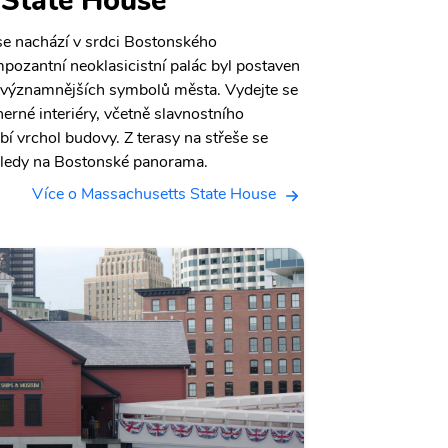
 State House
e nachází v srdci Bostonského
mpozantní neoklasicistní palác byl postaven
ejvýznamnějších symbolů města. Vydejte se
erné interiéry, včetně slavnostního
bí vrchol budovy. Z terasy na střeše se
hledy na Bostonské panorama.
Více o Massachusetts State House