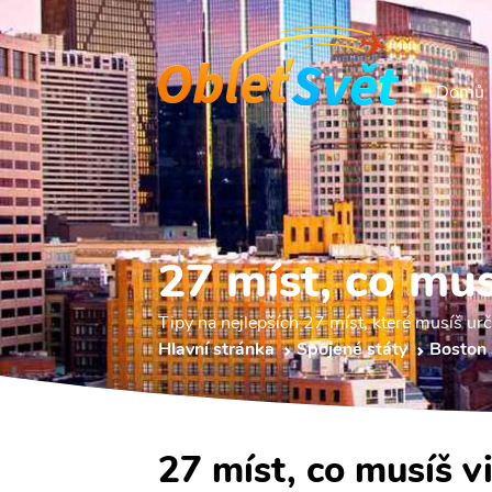
Domů
27 míst, co mus
Tipy na nejlepších 27 míst, které musíš urč
Hlavní stránka
Spojené státy
Boston
27 míst, co musíš v