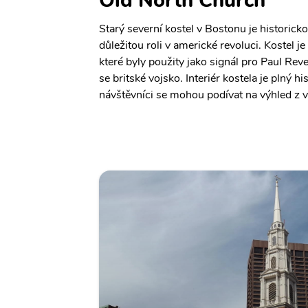
Old North Church
Starý severní kostel v Bostonu je historick
důležitou roli v americké revoluci. Kostel j
které byly použity jako signál pro Paul Reve
se britské vojsko. Interiér kostela je plný hi
návštěvníci se mohou podívat na výhled z v