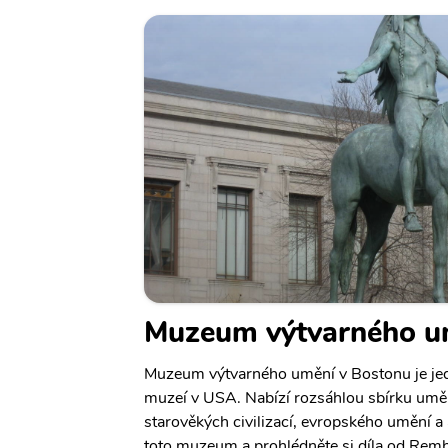
Muzeum výtvarného u
Muzeum výtvarného umění v Bostonu je je
muzeí v USA. Nabízí rozsáhlou sbírku uměn
starověkých civilizací, evropského umění 
toto muzeum a prohlédněte si díla od Rem