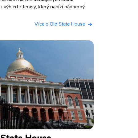
 výhled z terasy, který nabízí nádherný
Více o Old State House