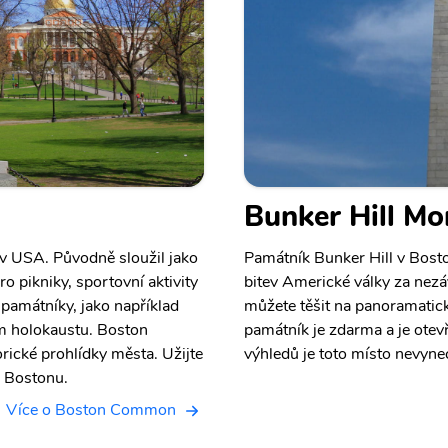
Bunker Hill M
v USA. Původně sloužil jako
Památník Bunker Hill v Bost
ro pikniky, sportovní aktivity
bitev Americké války za nezá
 památníky, jako například
můžete těšit na panoramatick
m holokaustu. Boston
památník je zdarma a je otevř
ické prohlídky města. Užijte
výhledů je toto místo nevyne
a Bostonu.
Více o Boston Common