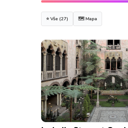
⭐ Vše
(27)
🗺️ Mapa