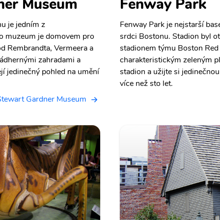
dner Museum
Fenway Park
u je jedním z
Fenway Park je nejstarší bas
to muzeum je domovem pro
srdci Bostonu. Stadion byl 
 od Rembrandta, Vermeera a
stadionem týmu Boston Red
nádhernými zahradami a
charakteristickým zeleným p
jí jedinečný pohled na umění
stadion a užijte si jedinečno
více než sto let.
a Stewart Gardner Museum