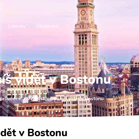
Letenky
Ubytování
íš vidět v Bostonu
itě navštívit v Bostonu.
 průvodce
27 míst, co musíš vidět v Bostonu
idět v Bostonu