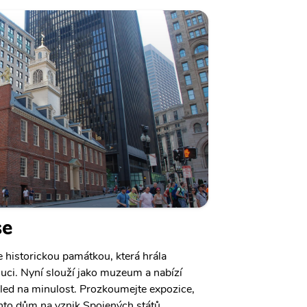
se
e historickou památkou, která hrála
luci. Nyní slouží jako muzeum a nabízí
led na minulost. Prozkoumejte expozice,
tento dům na vznik Spojených států.