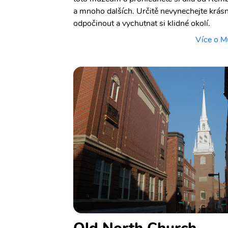
a mnoho dalších. Určitě nevynechejte krás
odpočinout a vychutnat si klidné okolí.
Více o M