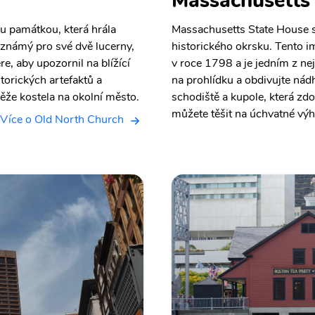
Massachusetts
ou památkou, která hrála
Massachusetts State House s
e známý pro své dvě lucerny,
historického okrsku. Tento i
re, aby upozornil na blížící
v roce 1798 a je jedním z n
storických artefaktů a
na prohlídku a obdivujte nádh
ěže kostela na okolní město.
schodiště a kupole, která zdo
můžete těšit na úchvatné vý
Více o Old North Church