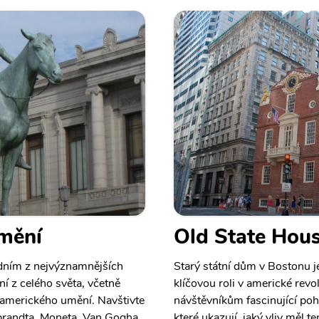
mění
Old State Hou
dním z nejvýznamnějších
Starý státní dům v Bostonu j
í z celého světa, včetně
klíčovou roli v americké revo
a amerického umění. Navštivte
návštěvníkům fascinující poh
brandta, Moneta, Van Gogha
které ukazují, jaký vliv měl 