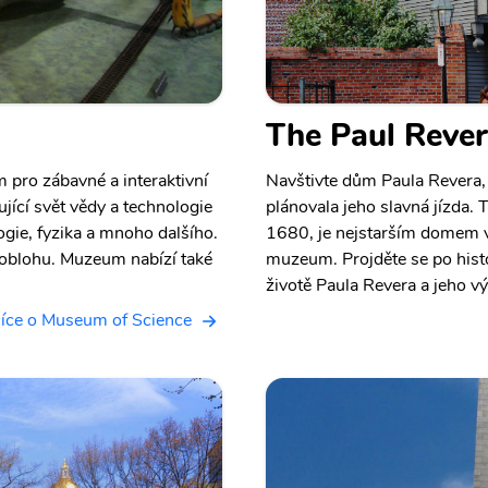
The Paul Reve
pro zábavné a interaktivní
Navštivte dům Paula Revera, 
ující svět vědy a technologie
plánovala jeho slavná jízda. 
ogie, fyzika a mnoho dalšího.
1680, je nejstarším domem v
 oblohu. Muzeum nabízí také
muzeum. Projděte se po histo
životě Paula Revera a jeho v
íce o Museum of Science