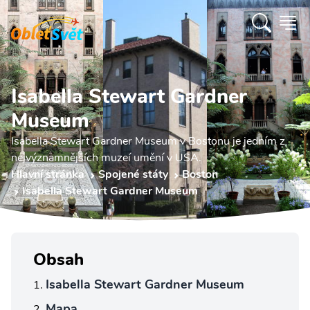
Isabella Stewart Gardner
Museum
Isabella Stewart Gardner Museum v Bostonu je jedním z
nejvýznamnějších muzeí umění v USA.
Hlavní stránka
Spojené státy
Boston
Isabella Stewart Gardner Museum
Obsah
Isabella Stewart Gardner Museum
Mapa