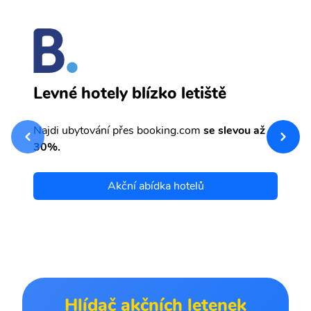
F
Levné hotely blízko letiště
sv
Př
Najdi ubytování přes booking.com
se slevou až
et
30%.
Akční abídka hotelů
Hlídač akčních letenek