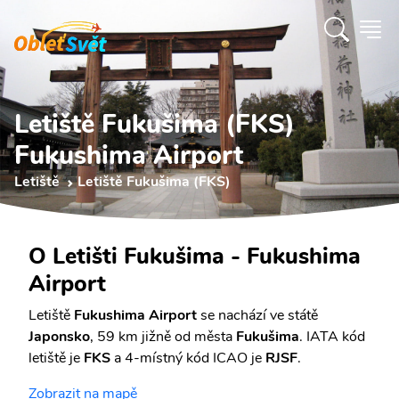
Letiště Fukušima (FKS)
Fukushima Airport
Letiště
Letiště Fukušima (FKS)
O Letišti Fukušima - Fukushima
Airport
Letiště
Fukushima Airport
se nachází ve státě
Japonsko
, 59 km jižně od města
Fukušima
. IATA kód
letiště je
FKS
a 4-místný kód ICAO je
RJSF
.
Zobrazit na mapě