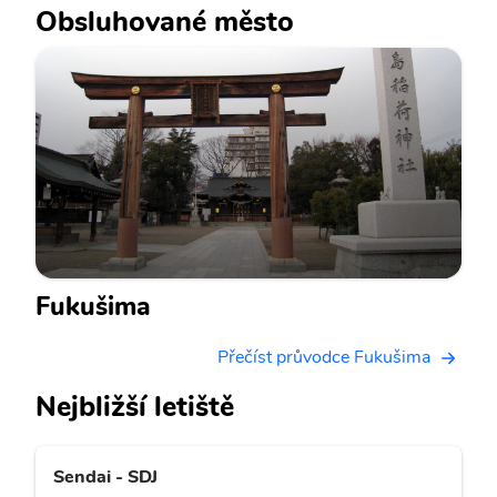
Obsluhované město
Fukušima
Přečíst průvodce Fukušima
Nejbližší letiště
Sendai - SDJ