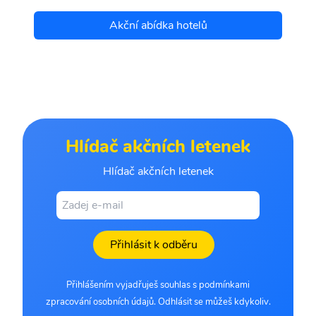
Akční abídka hotelů
Hlídač akčních letenek
Hlídač akčních letenek
Přihlásit k odběru
Přihlášením vyjadřuješ souhlas s podmínkami
zpracování osobních údajů. Odhlásit se můžeš kdykoliv.