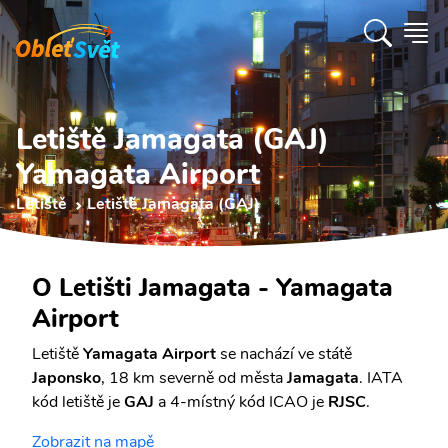
Letiště Jamagata (GAJ)
Yamagata Airport
Letiště
Letiště Jamagata (GAJ)
O Letišti Jamagata - Yamagata
Airport
Letiště
Yamagata Airport
se nachází ve státě
Japonsko
, 18 km severně od města
Jamagata
. IATA
kód letiště je
GAJ
a 4-místný kód ICAO je
RJSC
.
Zobrazit na mapě