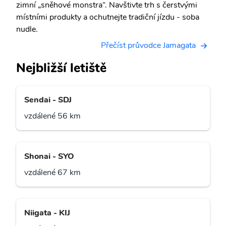
zimní „sněhové monstra“. Navštivte trh s čerstvými
místními produkty a ochutnejte tradiční jízdu - soba
nudle.
Přečíst průvodce Jamagata
Nejbližší letiště
Sendai - SDJ
vzdálené 56 km
Shonai - SYO
vzdálené 67 km
Niigata - KIJ