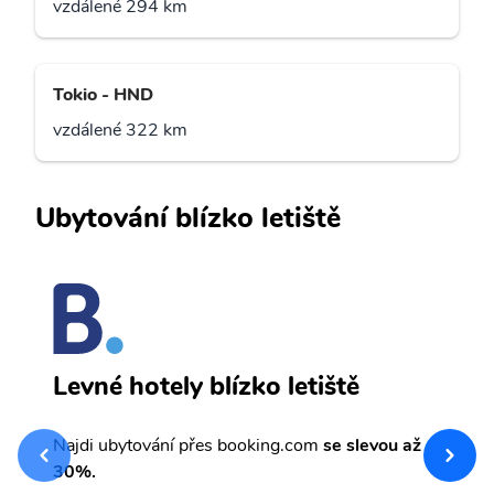
vzdálené 294 km
Tokio - HND
vzdálené 322 km
Ubytování blízko letiště
J
Levné hotely blízko letiště
sv
Př
Najdi ubytování přes booking.com
se slevou až
et
30%.