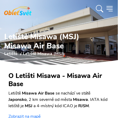
Letiště Misawa (MSJ)
Misawa Air Base
Letiště
Letiště Misawa (MSJ)
O Letišti Misawa - Misawa Air
Base
Letiště
Misawa Air Base
se nachází ve státě
Japonsko
, 2 km severně od města
Misawa
. IATA kód
letiště je
MSJ
a 4-místný kód ICAO je
RJSM
.
Zobrazit na mapě