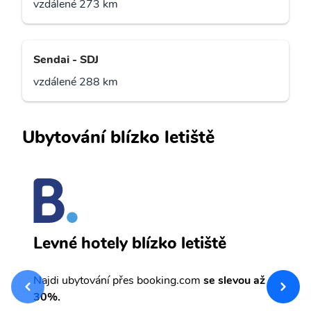
vzdálené 273 km
Sendai - SDJ
vzdálené 288 km
Ubytování blízko letiště
M
Levné hotely blízko letiště
sv
Př
Najdi ubytování přes booking.com
se slevou až
et
30%.