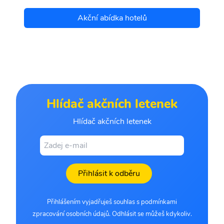
Akční abídka hotelů
Hlídač akčních letenek
Hlídač akčních letenek
Přihlásit k odběru
Přihlášením vyjadřuješ souhlas s podmínkami
zpracování osobních údajů. Odhlásit se můžeš kdykoliv.