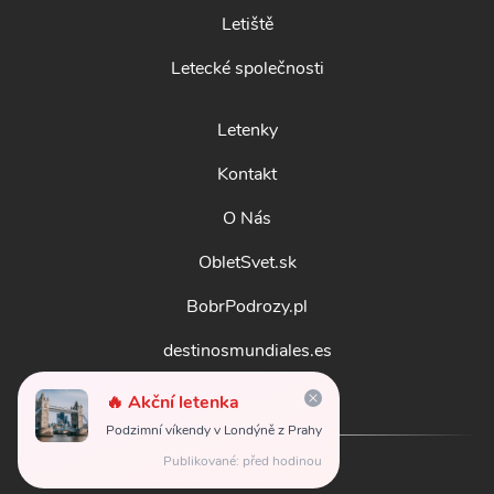
Letiště
Letecké společnosti
Letenky
Kontakt
O Nás
ObletSvet.sk
BobrPodrozy.pl
destinosmundiales.es
guidadestinazioni.it
🔥 Akční letenka
Podzimní víkendy v Londýně z Prahy
Publikované: před hodinou
© 2026
obletsvet.cz