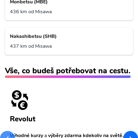
Monbetsu (MBE)
436 km od Misawa
Nakashibetsu (SHB)
437 km od Misawa
Vše, co budeš potřebovat na cestu.
Revolut
Výhodné kurzy
a
výběry zdarma kdekoliv na světě.