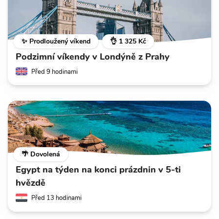
✨ Prodloužený víkend
👌 1 325 Kč
Podzimní víkendy v Londýně z Prahy
Před 9 hodinami
🌴 Dovolená
Egypt na týden na konci prázdnin v 5-ti
hvězdě
Před 13 hodinami