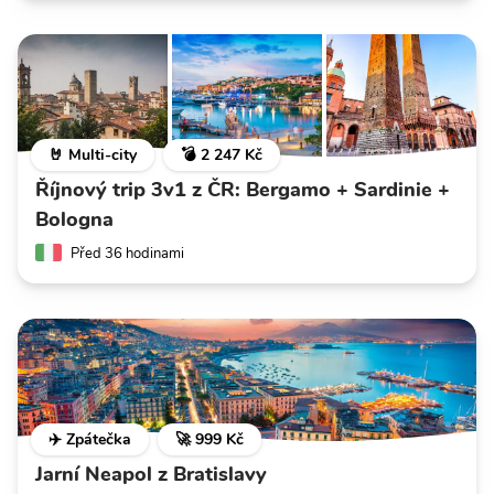
🤘 Multi-city
💣 2 247 Kč
Říjnový trip 3v1 z ČR: Bergamo + Sardinie +
Bologna
Před 36 hodinami
✈️ Zpátečka
🚀 999 Kč
Jarní Neapol z Bratislavy