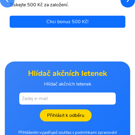
Získejte 500 Kč za založení.
Chci bonus 500 Kč!
Hlídač akčních letenek
Hlídač akčních letenek
Přihlásit k odběru
Přihlášením vyjadřuješ souhlas s podmínkami zpracování