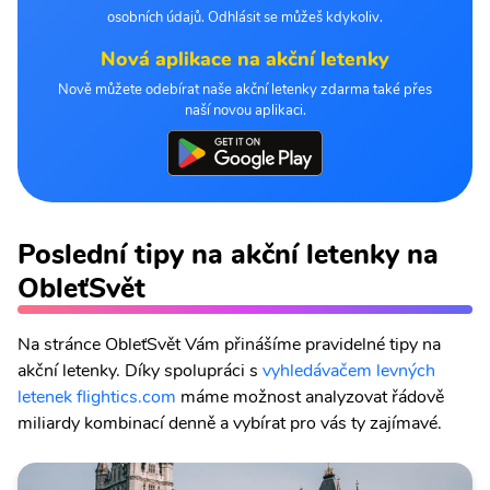
osobních údajů. Odhlásit se můžeš kdykoliv.
Nová aplikace na akční letenky
Nově můžete odebírat naše akční letenky zdarma také přes
naší novou aplikaci.
Poslední tipy na akční letenky na
ObleťSvět
Na stránce ObleťSvět Vám přinášíme pravidelné tipy na
akční letenky. Díky spolupráci s
vyhledávačem levných
letenek flightics.com
máme možnost analyzovat řádově
miliardy kombinací denně a vybírat pro vás ty zajímavé.