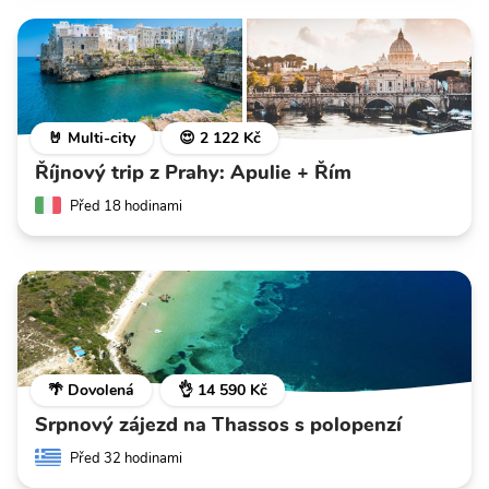
🤘 Multi-city
😍 2 122 Kč
Říjnový trip z Prahy: Apulie + Řím
Před 18 hodinami
🌴 Dovolená
👌 14 590 Kč
Srpnový zájezd na Thassos s polopenzí
Před 32 hodinami