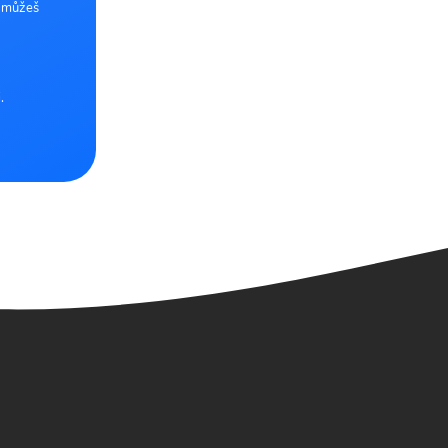
e můžeš
.