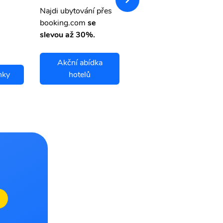
letsvet.cz
Najdi ubytování přes
booking.com
se
slevou až 30%.
Akční abídka
nky
hotelů
Shonai letenky