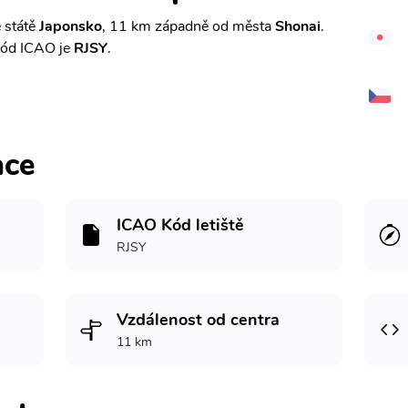
 státě
Japonsko
, 11 km západně od města
Shonai
.
kód ICAO je
RJSY
.
ace
ICAO Kód letiště
RJSY
Vzdálenost od centra
11 km