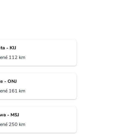
ta - KIJ
lené 112 km
e - ONJ
lené 161 km
wa - MSJ
lené 250 km