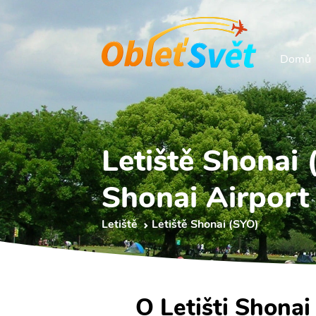
Domů
Letiště Shonai
Shonai Airport
Letiště
Letiště Shonai (SYO)
O Letišti Shonai