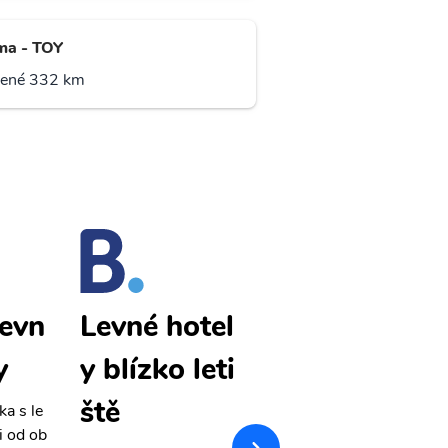
ma - TOY
lené 332 km
levn
Shonai levn
Levné hotel
y
é letenky
y blízko leti
ště
ka s le
Přehledná stránka s le
i od ob
vnými letenkami od ob