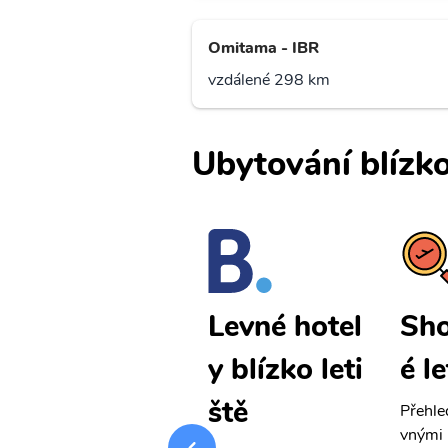
Omitama - IBR
vzdálené 298 km
Ubytování blízko
Shonai levn
Sho
Levné hotel
é letenky
é l
y blízko leti
ště
Přehledná stránka s le
Přehle
vnými letenkami od ob
vnými 