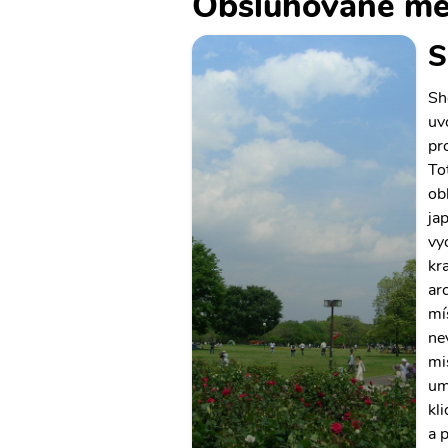
Obsluhované mě
S
Sh
uv
pro
To
ob
ja
vy
kr
ar
mí
ne
mi
um
kl
a 