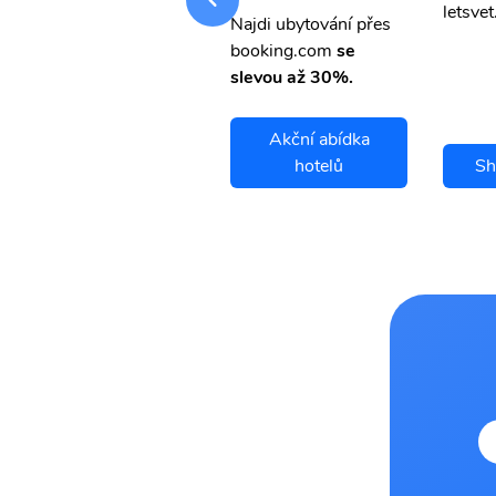
letsvet.cz
letsvet
Najdi ubytování přes
booking.com
se
slevou až 30%.
Akční abídka
Shonai letenky
hotelů
Sh