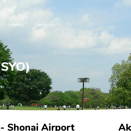
Letenky
Ubytování
 (SYO)
 - Shonai Airport
Ak