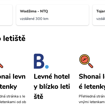
Wadžima - NTQ
Toja
vzdálené 300 km
vzdá
 letiště
nai levn
Shonai 
Levné hotel
etenky
é letenk
y blízko leti
ště
dná stránka s le
Přehledná strán
letenkami od ob
vnými letenkam