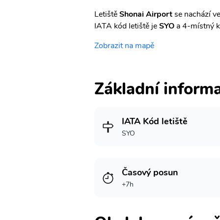
Letiště
Shonai Airport
se nachází ve
IATA kód letiště je
SYO
a 4-místný 
Zobrazit na mapě
Základní inform
IATA Kód letiště
SYO
Časový posun
+7h