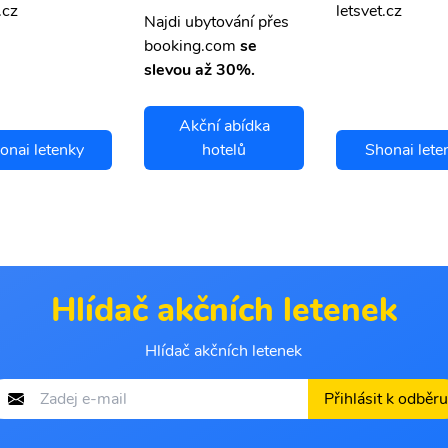
.cz
letsvet.cz
Najdi ubytování přes
booking.com
se
slevou až 30%.
Akční abídka
onai letenky
hotelů
Shonai lete
Hlídač akčních letenek
Hlídač akčních letenek
Přihlásit k odběru