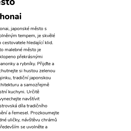
sto
honai
onai, japonské město s
olněným tempem, je skvělé
 cestovatele hledající klid.
to malebné město je
klopeno překrásnými
panonky a rybníky. Přijďte a
chutnejte si hustou zelenou
ajinku, tradiční japonskou
chitekturu a samozřejmě
stní kuchyni. Určitě
vynechejte navštívit
strovská díla tradičního
ění a řemesel. Prozkoumejte
idné uličky, návštěvu chrámů
především se uvolněte a