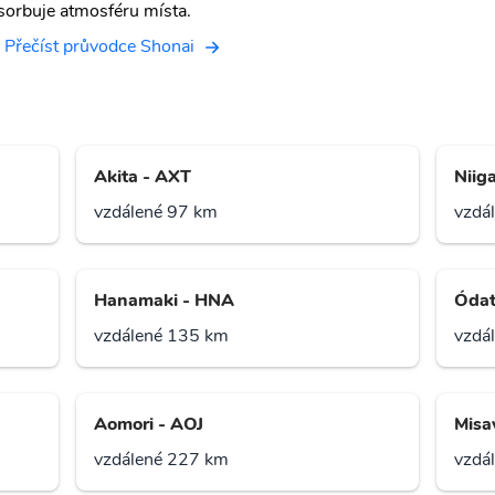
sorbuje atmosféru místa.
Přečíst průvodce Shonai
Akita - AXT
Niiga
vzdálené 97 km
vzdá
Hanamaki - HNA
Ódat
vzdálené 135 km
vzdá
Aomori - AOJ
Misa
vzdálené 227 km
vzdá