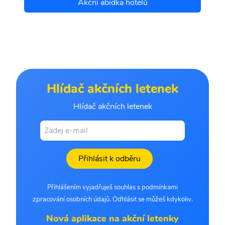
Akční abídka hotelů
Hlídač akčních letenek
Hlídač akčních letenek
Přihlásit k odběru
Přihlášením vyjadřuješ souhlas s podmínkami
zpracování osobních údajů. Odhlásit se můžeš kdykoliv.
Nová aplikace na akční letenky