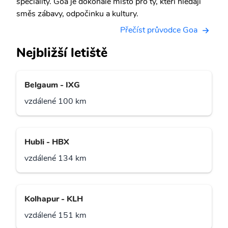
speciality. Goa je dokonalé místo pro ty, kteří hledají
směs zábavy, odpočinku a kultury.
Přečíst průvodce Goa
Nejbližší letiště
Belgaum - IXG
vzdálené 100 km
Hubli - HBX
vzdálené 134 km
Kolhapur - KLH
vzdálené 151 km