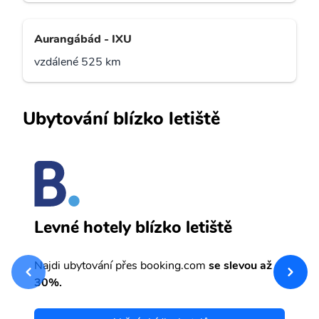
Aurangábád - IXU
vzdálené 525 km
Ubytování blízko letiště
G
Levné hotely blízko letiště
sv
Př
Najdi ubytování přes booking.com
se slevou až
et
30%.