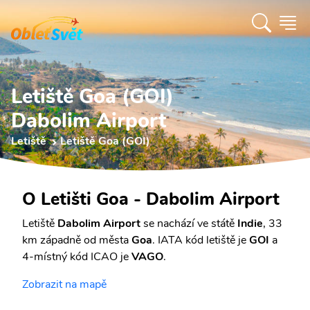
Letiště Goa (GOI)
Dabolim Airport
Letiště
Letiště Goa (GOI)
O Letišti Goa - Dabolim Airport
Letiště
Dabolim Airport
se nachází ve státě
Indie
, 33
km západně od města
Goa
. IATA kód letiště je
GOI
a
4-místný kód ICAO je
VAGO
.
Zobrazit na mapě