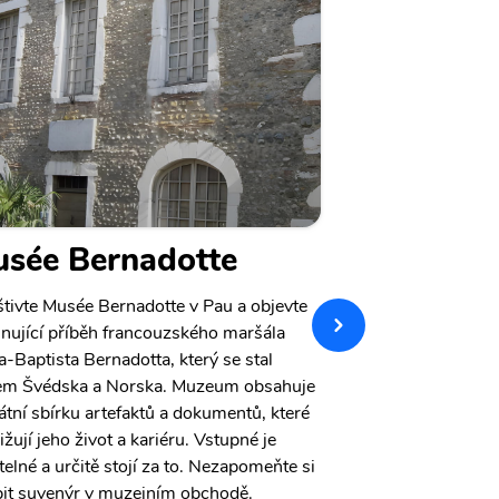
sée Bernadotte
Acrobran
Foret des
tivte Musée Bernadotte v Pau a objevte
inující příběh francouzského maršála
Acrobranches de l
a-Baptista Bernadotta, který se stal
Pau je skvělou akt
em Švédska a Norska. Muzeum obsahuje
této lesní oblasti
átní sbírku artefaktů a dokumentů, které
adrenalinovou ces
ližují jeho život a kariéru. Vstupné je
lanových překážek 
atelné a určitě stojí za to. Nezapomeňte si
na okolní krajinu 
it suvenýr v muzejním obchodě.