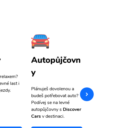
y
Autopůjčovn
Pojištění
y
 relaxem?
Máme pro Vás
sle
evné last i
výši 50%
na cest
Plánuješ dovolenou a
jezdy.
pojištění a případ
budeš potřebovat auto?
storno.
Podívej se na levné
autopůjčovny s
Discover
Cars
v destinaci.