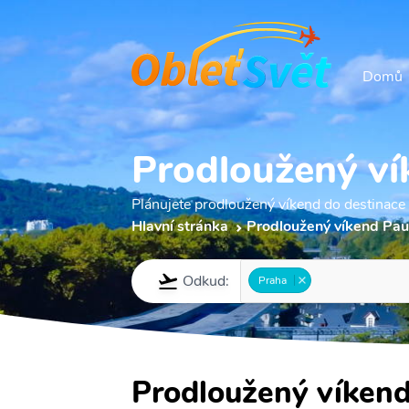
Domů
Prodloužený ví
Plánujete prodloužený víkend do destinace
Hlavní stránka
Prodloužený víkend Pau
Odkud:
Praha
Prodloužený víkend