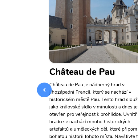
Andre
Château de Pau
Château de Pau je nádherný hrad v
jihozápadní Francii, který se nachází v
re je moderní
historickém městě Pau. Tento hrad slouži
u. Tento kulturní
jako královské sídlo v minulosti a dnes je
r knih, filmů a
otevřen pro veřejnost k prohlídce. Uvnitř
vštěvníky jsou k
hradu se nachází mnoho historických
jením na internet.
artefaktů a uměleckých děl, které připomí
ožijte si relaxační
bohatou historii tohoto místa. Navštivte 