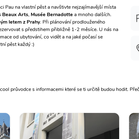
ci Pau na vlastní pěst a navštivte nejzajímavější místa
 Beaux Arts
,
Musée Bernadotte
a mnoho dalších.
mým letem z Prahy
. Při plánování prodlouženého
rezervovat s předstihem přibližně 1-2 měsíce. U nás na
mace od ubytování, co vidět a na jaké počasí se
tní pěst každý :)
ool průvodce s informacemi které se ti určitě budou hodit.
Pře