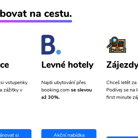
bovat na cestu.
ce
Zájezd
Levné hotely
 si vstupenky
Chceš letět za
Najdi ubytování přes
a zážitky v
Podívej se na l
booking.com
se slevou
first minute zá
až 30%.
ánovat si
Akční nabídka