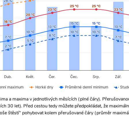
28 °C
28 °C
25 °C
25 °C
25 °C
25 °C
23 °C
23 °C
23 °C
23 °C
20 °C
20 °C
16 °C
16 °C
15 °C
15 °C
15 °C
15 °C
13 °C
13 °C
13 °C
13 °C
10 °C
10 °C
10 °C
10 °C
10 °C
10 °C
8 °C
8 °C
7 °C
7 °C
7 °C
7 °C
5 °C
5 °C
2 °C
2 °C
Čer.
Čec.
Dub.
Květ.
Srp.
Zář.
enní maximum
Horké dny
Průměrné denní minimum
Stud
ima a maxima v jednotlivých měsících (plné čáry). Přerušovan
ích 30 let). Před cestou tedy můžete předpokládat, že maximáln
 "troše štěstí" pohybovat kolem přerušované čáry (průměr maximál