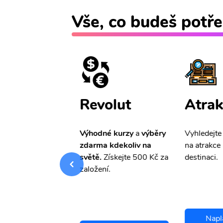
Vše, co budeš potře
ištění
Revolut
Atrak
pro Vás
slevu ve
Výhodné kurzy
a
výběry
Vyhledejte
0%
na cestovní
zdarma kdekoliv na
na atrakce 
ní a případné
světě.
Získejte 500 Kč za
destinaci.
.
založení.
Napl