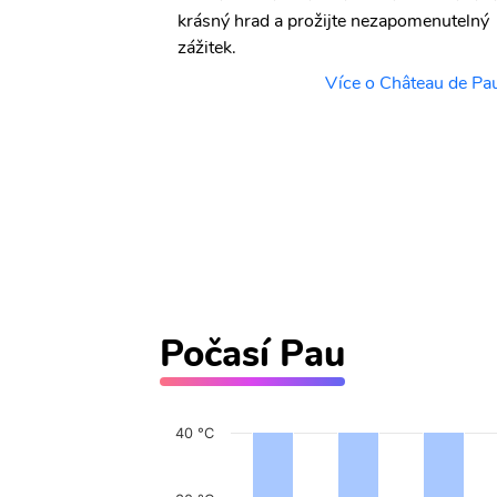
edí, kde se
krásný hrad a prožijte nezapomenutelný
ovými příběhy a
zážitek.
Více o Château de Pa
ndre Labarrere
Počasí Pau
40 °C