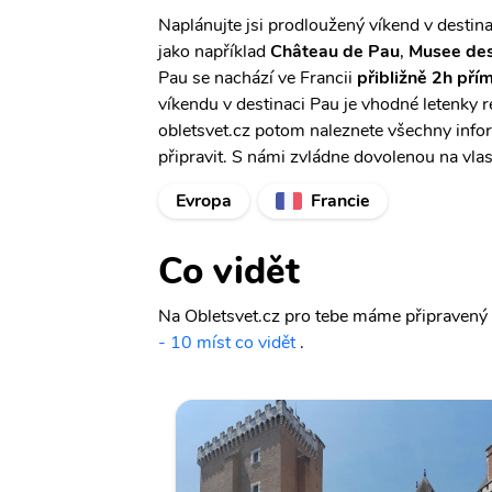
Naplánujte jsi prodloužený víkend v destina
jako například
Château de Pau
,
Musee des
Pau se nachází ve Francii
přibližně 2h pří
víkendu v destinaci Pau je vhodné letenky 
obletsvet.cz potom naleznete všechny infor
připravit. S námi zvládne dovolenou na vlas
Evropa
Francie
Co vidět
Na Obletsvet.cz pro tebe máme připravený c
- 10 míst co vidět
.