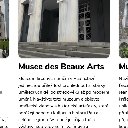
Musee des Beaux Arts
Mu
Muzeum krásných umění v Pau nabízí
Navš
jedinečnou příležitost prohlédnout si sbírky
fasc
l
uměleckých děl od středověku až po moderní
Jean
umění. Navštivte toto muzeum a objevte
král
umělecké klenoty a historické artefakty, které
unik
odrážejí bohatou kulturu a historii Pau a
přib
nají
celého regionu. Vstupné je přijatelné a
přij
tento
výstavy jsou vždy velmi zajímavé a
koup