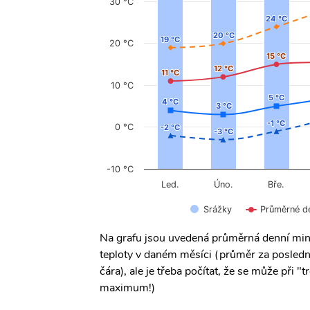
30 °C
24 °C
24 °C
20 °C
20 °C
19 °C
19 °C
20 °C
15 °C
15 °C
12 °C
12 °C
11 °C
11 °C
10 °C
5 °C
5 °C
4 °C
4 °C
3 °C
3 °C
-1 °C
-1 °C
0 °C
-2 °C
-2 °C
-3 °C
-3 °C
-10 °C
Úno.
Led.
Bře.
Srážky
Průměrné d
Na grafu jsou uvedená průměrná denní min
teploty v daném měsíci (průměr za posledn
čára), ale je třeba počítat, že se může při
maximum!)