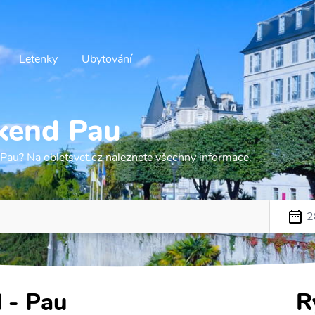
Letenky
Ubytování
kend Pau
 Pau? Na obletsvet.cz naleznete všechny informace.
2
 - Pau
R