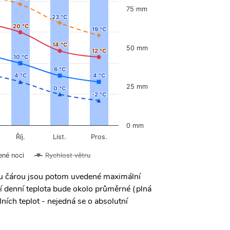
75 mm
23 °C
23 °C
20 °C
20 °C
19 °C
19 °C
14 °C
14 °C
50 mm
12 °C
12 °C
10 °C
10 °C
6 °C
6 °C
4 °C
4 °C
4 °C
4 °C
25 mm
0 °C
0 °C
-2 °C
-2 °C
0 mm
Říj.
List.
Pros.
ené noci
Rychlost větru
ou čárou jsou potom uvedené maximální
í denní teplota bude okolo průměrné (plná
ních teplot - nejedná se o absolutní