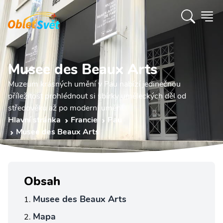
Musee des Beaux Arts
Muzeum krásných umění v Pau nabízí jedinečnou
příležitost prohlédnout si sbírky uměleckých děl od
středověku až po moderní umění.
Hlavní stránka
Francie
Pau
Musee des Beaux Arts
Obsah
Musee des Beaux Arts
Mapa