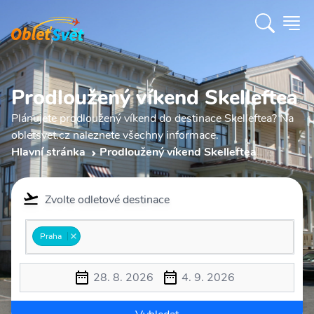
Prodloužený víkend Skelleftea
Plánujete prodloužený víkend do destinace Skelleftea? Na
obletsvet.cz naleznete všechny informace.
Hlavní stránka
Prodloužený víkend Skelleftea
Zvolte odletové destinace
Praha
28. 8. 2026
4. 9. 2026