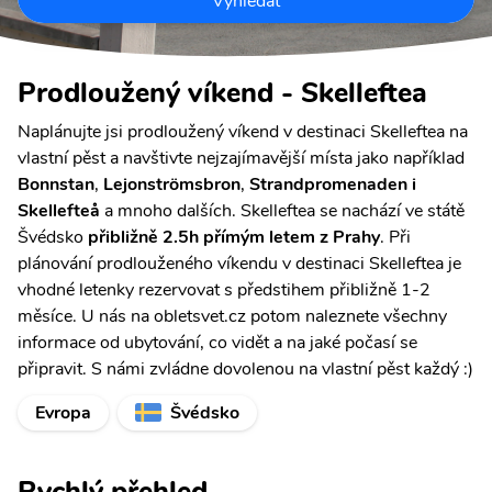
Vyhledat
Prodloužený víkend - Skelleftea
Naplánujte jsi prodloužený víkend v destinaci Skelleftea na
vlastní pěst a navštivte nejzajímavější místa jako například
Bonnstan
,
Lejonströmsbron
,
Strandpromenaden i
Skellefteå
a mnoho dalších. Skelleftea se nachází ve státě
Švédsko
přibližně 2.5h přímým letem z Prahy
. Při
plánování prodlouženého víkendu v destinaci Skelleftea je
vhodné letenky rezervovat s předstihem přibližně 1-2
měsíce. U nás na obletsvet.cz potom naleznete všechny
informace od ubytování, co vidět a na jaké počasí se
připravit. S námi zvládne dovolenou na vlastní pěst každý :)
Evropa
Švédsko
Rychlý přehled