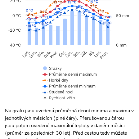
20 °C
14 °C
14 °C
13 °C
13 °C
13 °C
13 °C
7 °C
7 °C
6 °C
6 °C
4 °C
4 °C
2 °C
2 °C
1 °C
1 °C
0 °C
0 °C
0 °C
0 °C
-2 °C
-2 °C
-4 °C
-4 °C
0 °C
50 mm
-7 °C
-7 °C
-7 °C
-7 °C
-10 °C
-10 °C
-15 °C
-15 °C
-16 °C
-16 °C
-19 °C
-19 °C
-20 °C
-40 °C
0 mm
Úno.
Čer.
Čec.
Říj.
Květ.
Srp.
List.
Bře.
Zář.
Pros.
Led.
Dub.
Srážky
Průměrné denní maximum
Horké dny
Průměrné denní minimum
Studené noci
Rychlost větru
Na grafu jsou uvedená průměrná denní minima a maxima v
jednotlivých měsících (plné čáry). Přerušovanou čárou
jsou potom uvedené maximální teploty v daném měsíci
(průměr za posledních 30 let). Před cestou tedy můžete