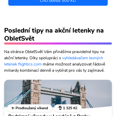
Chci bonus 500 Kč!
Poslední tipy na akční letenky na
ObleťSvět
Na stránce ObleťSvět Vám přinášíme pravidelné tipy na
akční letenky. Díky spolupráci s
vyhledávačem levných
letenek flightics.com
máme možnost analyzovat řádově
miliardy kombinací denně a vybírat pro vás ty zajímavé.
✨ Prodloužený víkend
👌 1 325 Kč