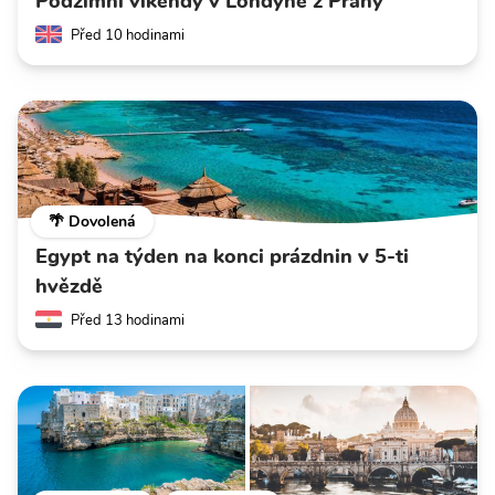
Podzimní víkendy v Londýně z Prahy
Před 10 hodinami
🌴 Dovolená
Egypt na týden na konci prázdnin v 5-ti
hvězdě
Před 13 hodinami