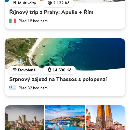
🤘 Multi-city
😍 2 122 Kč
Říjnový trip z Prahy: Apulie + Řím
Před 18 hodinami
🌴 Dovolená
👌 14 590 Kč
Srpnový zájezd na Thassos s polopenzí
Před 32 hodinami