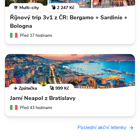
🤘 Multi-city
💣 2 247 Kč
Říjnový trip 3v1 z ČR: Bergamo + Sardinie +
Bologna
Před 37 hodinami
✈️ Zpátečka
🚀 999 Kč
Jarní Neapol z Bratislavy
Před 43 hodinami
Poslední akční letenky