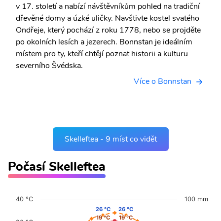
v 17. století a nabízí návštěvníkům pohled na tradiční
dřevěné domy a úzké uličky. Navštivte kostel svatého
Ondřeje, který pochází z roku 1778, nebo se projděte
po okolních lesích a jezerech. Bonnstan je ideálním
místem pro ty, kteří chtějí poznat historii a kulturu
severního Švédska.
Více o Bonnstan
Skelleftea - 9 míst co vidět
Počasí Skelleftea
40 °C
100 mm
26 °C
26 °C
26 °C
26 °C
19 °C
19 °C
19 °C
19 °C