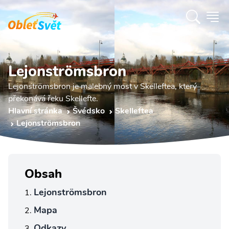
Lejonströmsbron
Lejonströmsbron je malebný most v Skelleftea, který
překonává řeku Skellefte.
Hlavní stránka
Švédsko
Skelleftea
Lejonströmsbron
Obsah
Lejonströmsbron
Mapa
Odkazy