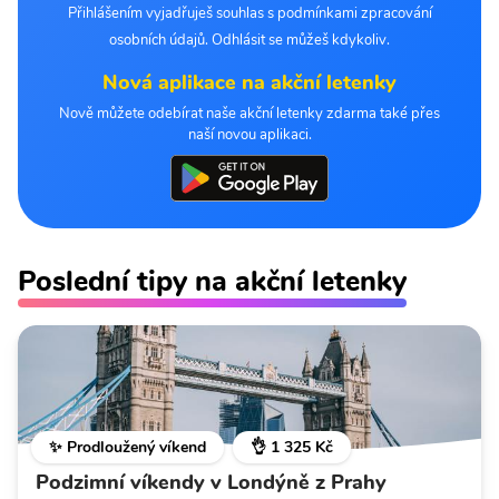
Přihlášením vyjadřuješ souhlas s podmínkami zpracování
osobních údajů. Odhlásit se můžeš kdykoliv.
Nová aplikace na akční letenky
Nově můžete odebírat naše akční letenky zdarma také přes
naší novou aplikaci.
Poslední tipy na akční letenky
✨ Prodloužený víkend
👌 1 325 Kč
Podzimní víkendy v Londýně z Prahy