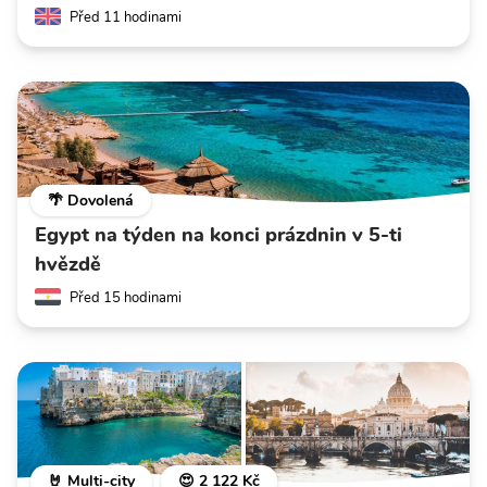
Před 11 hodinami
🌴 Dovolená
Egypt na týden na konci prázdnin v 5-ti
hvězdě
Před 15 hodinami
🤘 Multi-city
😍 2 122 Kč