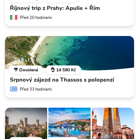
Říjnový trip z Prahy: Apulie + Řím
Před 20 hodinami
🌴 Dovolená
👌 14 590 Kč
Srpnový zájezd na Thassos s polopenzí
Před 33 hodinami