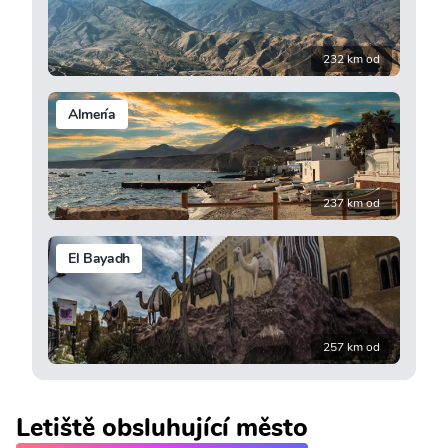
232 km od
Almería
237 km od
El Bayadh
257 km od
Letiště obsluhující město