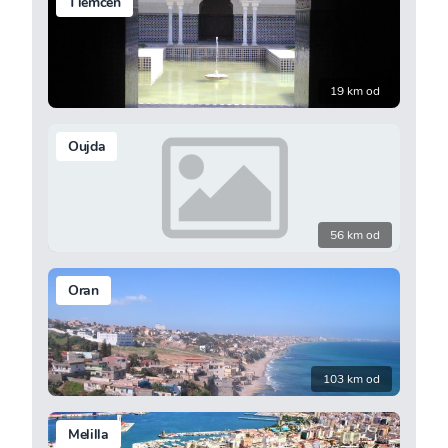
Tlemcen
19 km od
Oujda
56 km od
Oran
103 km od
Melilla