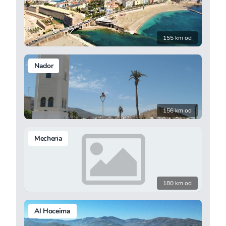
155 km od
Nador
156 km od
Mecheria
180 km od
Al Hoceima