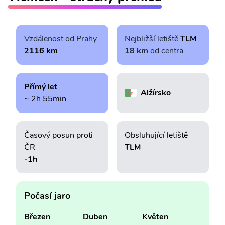
Vzdálenost od Prahy
Nejbližší letiště
TLM
2116 km
18 km
od centra
Přímý let
Alžírsko
~ 2h 55min
Časový posun proti
Obsluhující letiště
ČR
TLM
-1h
Počasí jaro
Březen
Duben
Květen