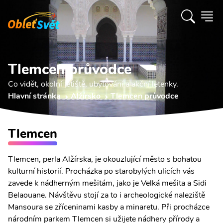
Tlemcen průvodce
Co vidět, okolní letiště, ubytování a akční letenky.
Hlavní stránka
Alžírsko
Tlemcen průvodce
Tlemcen
Tlemcen, perla Alžírska, je okouzlující město s bohatou
kulturní historií. Procházka po starobylých ulicích vás
zavede k nádherným mešitám, jako je Velká mešita a Sidi
Belaouane. Návštěvu stojí za to i archeologické naleziště
Mansoura se zříceninami kasby a minaretu. Při procházce
národním parkem Tlemcen si užijete nádhery přírody a