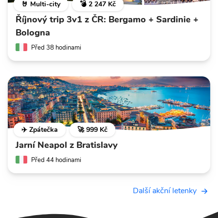
🤘 Multi-city
💣 2 247 Kč
Říjnový trip 3v1 z ČR: Bergamo + Sardinie +
Bologna
Před 38 hodinami
✈️ Zpátečka
🚀 999 Kč
Jarní Neapol z Bratislavy
Před 44 hodinami
Další akční letenky