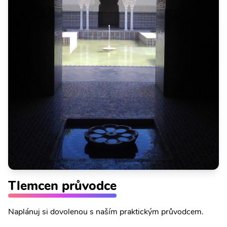
Tlemcen průvodce
Naplánuj si dovolenou s naším praktickým průvodcem.