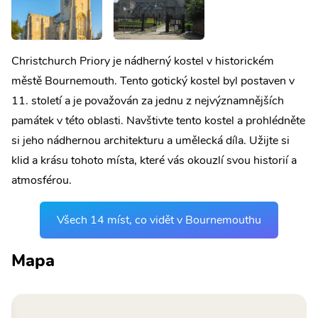
Christchurch Priory je nádherný kostel v historickém
městě Bournemouth. Tento gotický kostel byl postaven v
11. století a je považován za jednu z nejvýznamnějších
památek v této oblasti. Navštivte tento kostel a prohlédněte
si jeho nádhernou architekturu a umělecká díla. Užijte si
klid a krásu tohoto místa, které vás okouzlí svou historií a
atmosférou.
Všech 14 míst, co vidět v Bournemouthu
Mapa