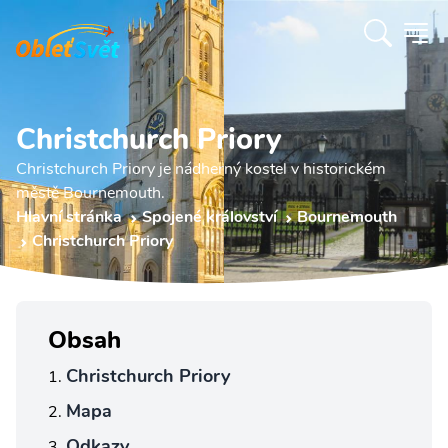
Christchurch Priory
Christchurch Priory je nádherný kostel v historickém
městě Bournemouth.
Hlavní stránka
Spojené království
Bournemouth
Christchurch Priory
Obsah
Christchurch Priory
Mapa
Odkazy