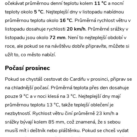
očekávat průměrnou denní teplotu kolem
11 °C
a nocní
teploty okolo
5 °C
. Nejteplejší dny v listopadu nabídnou
průměrnou teplotu okolo
16 °C
. Průměrná rychlost větru v
listopadu dosahuje rychlosti
20 km/h
. Průměrné srážky v
listopadu jsou okolo
72 mm
. Není to nejteplejší období v
roce, ale pokud se na návštěvu dobře připravíte, můžete si
užít to, co město nabízí.
Počasí prosinec
Pokud se chystáš cestovat do Cardifu v prosinci, připrav se
na chladnější počasí. Průměrná teplota přes den dosahuje
pouze 9 °C a v noci klesá na 3 °C. Nejteplejší dny mají
průměrnou teplotu 13 °C, takže teplejší oblečení je
nezbytností. Rychlost větru činí průměrně 23 km/h a
srážky bývají kolem 85 mm, což znamená, že s sebou
musíš mít i deštník nebo pláštěnku. Pokud se chceš vydat