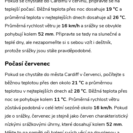
Pokud se chystáte do Cardiffu v červnu, připravte se na
teplejší počasí. Běžná teplota přes noc dosahuje
19 °C
a
průměrná teplota v nejteplejších dnech dosahuje až
26 °C
.
Průměrná rychlost větru je
16 km/h
a srážky se obvykle
pohybují kolem
52 mm
. Připravte se tedy na slunečné a
teplé dny, ale nezapomeňte si s sebou vzít i deštník,
protože srážky jsou stále pravděpodobné.
Počasí červenec
Pokud se chystáte do města Cardiff v červenci, počítejte s
běžnou teplotou přes den okolo
21 °C
a průměrnou
teplotou v nejteplejších dnech až
28 °C
. Běžná teplota přes
noc se pohybuje kolem
11 °C
. Průměrná rychlost větru
zůstává podobná v celé letní sezóně okolo
16 km/h
. Pokud
jde o srážky, červenec je stejně jako červen charakteristický
nízkými srážkovými úhrny, které dosahují kolem
52 mm
.
Mějte to na paměti při balení svých věcí na dovolenou a