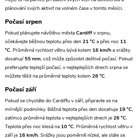
plánování svých aktivit na volném čase v tomto měsíci.
Počasí srpen
Pokud plánujete návštěvu města
Cardiff
v srpnu,
očekávejte běžnou teplotu přes den
21 °C
a přes noc
11
°C
. Průměrná rychlost větru bývá kolem
16 km/h
a srážky
dosahují
55 mm
, což může způsobit deštivé počasí. Pokud
preferujete teplejší počasí, v nejteplejších dnech srpna se
můžete těšit na průměrné teploty kolem
28 °C
.
Počasí září
Pokud se chystáte do Cardiffu v září, připravte se na
mírnější podmínky. Běžná teplota přes den dosahuje
19 °C
,
zatímco průměrná teplota v nejteplejších dnech je
26 °C
.
Teplota přes noc klesá na
10 °C
. Průměrná rychlost větru v
září je
16 km/h
. Srážky jsou poměrně nízké, ale stále se