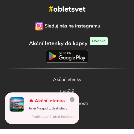
#
obletsvet
Sleduj nás na instagramu
Novinka
Akční letenky do kapsy
Akční letenky
Letiště
🔥 Akční letenka
Letecké společnosti
Jarní Neapol z Bratislavy
Publikované: před hodinou
Letenky
Kontakt