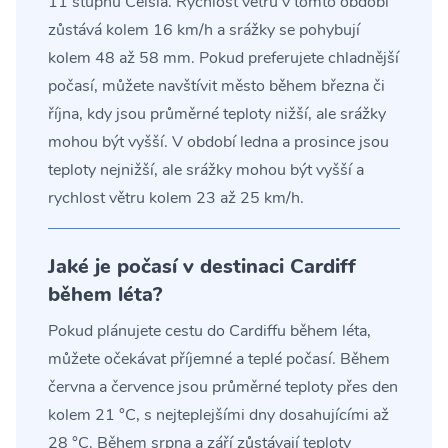
11 stupňů Celsia. Rychlost větru v tomto období
zůstává kolem 16 km/h a srážky se pohybují
kolem 48 až 58 mm. Pokud preferujete chladnější
počasí, můžete navštívit město během března či
října, kdy jsou průměrné teploty nižší, ale srážky
mohou být vyšší. V období ledna a prosince jsou
teploty nejnižší, ale srážky mohou být vyšší a
rychlost větru kolem 23 až 25 km/h.
Jaké je počasí v destinaci Cardiff
během léta?
Pokud plánujete cestu do Cardiffu během léta,
můžete očekávat příjemné a teplé počasí. Během
června a července jsou průměrné teploty přes den
kolem 21 °C, s nejteplejšími dny dosahujícími až
28 °C. Během srpna a září zůstávají teploty