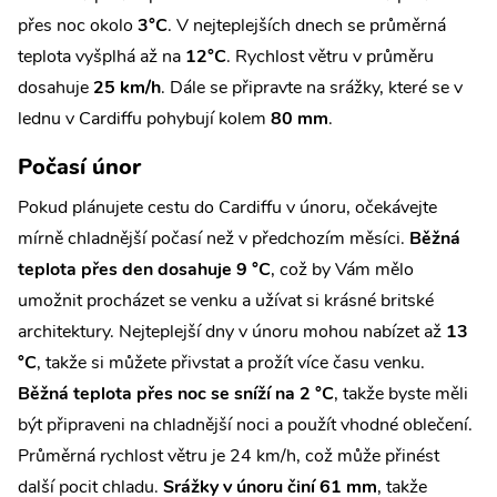
přes noc okolo
3°C
. V nejteplejších dnech se průměrná
teplota vyšplhá až na
12°C
. Rychlost větru v průměru
dosahuje
25 km/h
. Dále se připravte na srážky, které se v
lednu v Cardiffu pohybují kolem
80 mm
.
Počasí únor
Pokud plánujete cestu do Cardiffu v únoru, očekávejte
mírně chladnější počasí než v předchozím měsíci.
Běžná
teplota přes den dosahuje 9 °C
, což by Vám mělo
umožnit procházet se venku a užívat si krásné britské
architektury. Nejteplejší dny v únoru mohou nabízet až
13
°C
, takže si můžete přivstat a prožít více času venku.
Běžná teplota přes noc se sníží na 2 °C
, takže byste měli
být připraveni na chladnější noci a použít vhodné oblečení.
Průměrná rychlost větru je 24 km/h, což může přinést
další pocit chladu.
Srážky v únoru činí 61 mm
, takže