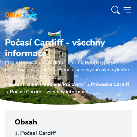
Počasí Cardiff - všechny
informace
Plánujete cestu do Cardiffu? Informujte se o typickém
počasí na naší stránce a vyhněte se nevydařeným výletům.
Vše co potřebujete vědět.
Hlavní stránka
Spojené království
Průvodce Cardiff
Počasí Cardiff - všechny informace
Obsah
Počasí Cardiff