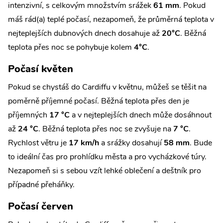
intenzivní, s celkovým množstvím srážek
61 mm
. Pokud
máš rád(a) teplé počasí, nezapomeň, že průměrná teplota v
nejteplejších dubnových dnech dosahuje až
20°C
. Běžná
teplota přes noc se pohybuje kolem
4°C
.
Počasí květen
Pokud se chystáš do Cardiffu v květnu, můžeš se těšit na
poměrně příjemné počasí. Běžná teplota přes den je
příjemných
17 °C
a v nejteplejších dnech může dosáhnout
až
24 °C
. Běžná teplota přes noc se zvyšuje na
7 °C
.
Rychlost větru je
17 km/h
a srážky dosahují
58 mm
. Bude
to ideální čas pro prohlídku města a pro vycházkové túry.
Nezapomeň si s sebou vzít lehké oblečení a deštník pro
případné přeháňky.
Počasí červen