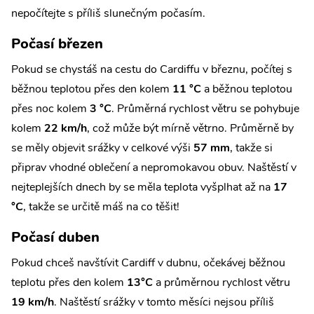
nepočítejte s příliš slunečným počasím.
Počasí březen
Pokud se chystáš na cestu do Cardiffu v březnu, počítej s
běžnou teplotou přes den kolem
11 °C
a běžnou teplotou
přes noc kolem
3 °C
. Průměrná rychlost větru se pohybuje
kolem
22 km/h
, což může být mírně větrno. Průměrně by
se měly objevit srážky v celkové výši
57 mm
, takže si
připrav vhodné oblečení a nepromokavou obuv. Naštěstí v
nejteplejších dnech by se měla teplota vyšplhat až na
17
°C
, takže se určitě máš na co těšit!
Počasí duben
Pokud chceš navštívit Cardiff v dubnu, očekávej běžnou
teplotu přes den kolem
13°C
a průměrnou rychlost větru
19 km/h
. Naštěstí srážky v tomto měsíci nejsou příliš