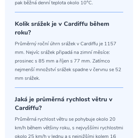
pak běžná denní teplota okolo 10°C.
Kolik srážek je v Cardiffu během
roku?
Průměrný roční úhrn srážek v Cardiffu je 1157
mm. Nejvíc srážek připadá na zimní měsíce:
prosinec s 85 mm a říjen s 77 mm. Zatímco
nejmenší množství srážek spadne v červnu se 52
mm srážek.
Jaká je průměrná rychlost větru v
Cardiffu?
Průměrná rychlost větru se pohybuje okolo 20
km/h během většiny roku, s nejvyššími rychlostmi
okolo 25 km/h v lednu a s nejnižšími kolem 16