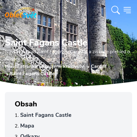
Saint Fagans Castle
Navštivte hrad Saint Fagans v Cardiffu a získejte přehled o
historii Walesu.
Hlavní stránka
Spojené království
Cardiff
Saint Fagans Castle
Obsah
Saint Fagans Castle
Mapa
Odkazy