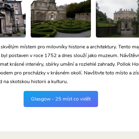
 skvělým místem pro milovníky historie a architektury. Tento ma
byl postaven v roce 1752 a dnes slouží jako muzeum. Návštěvn
t krásné interiéry, sbírky umění a rozlehlé zahrady. Pollok Ho
odem pro procházky v krásném okolí. Navštivte toto místo a zís
 na skotskou historii a kulturu.
Glasgow - 25 míst co vidět