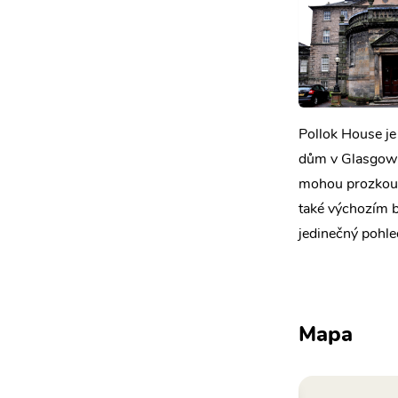
Pollok House je
dům v Glasgow 
mohou prozkouma
také výchozím b
jedinečný pohled
Mapa