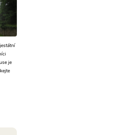
jestátní
íci
use je
kejte