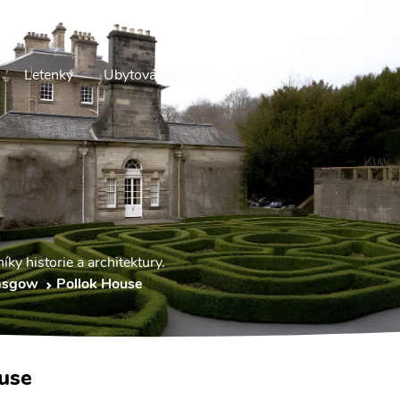
Letenky
Ubytování
ky historie a architektury.
asgow
Pollok House
use