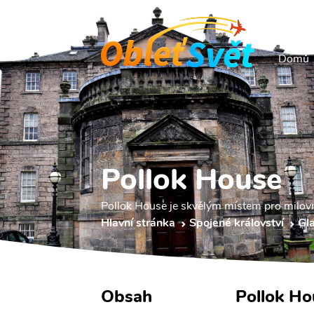
Domů
Pollok House
Pollok House je skvělým místem pro milovní
Hlavní stránka
Spojené království
Gl
Obsah
Pollok Ho