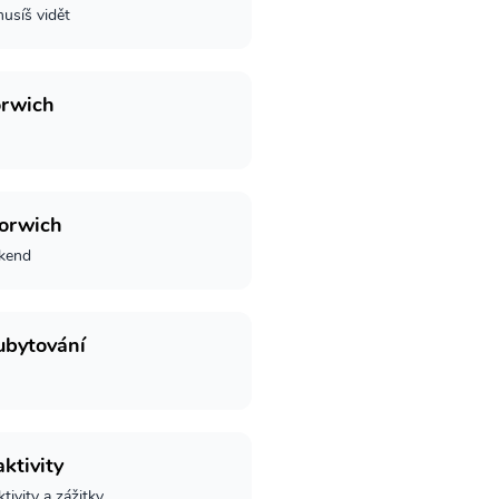
usíš vidět
orwich
orwich
íkend
ubytování
ktivity
tivity a zážitky