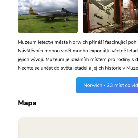
Muzeum letectví města Norwich přináší fascinující pohled
Návštěvníci mohou vidět mnoho exponátů, včetně letadel 
jejich vývoji. Muzeum je ideálním místem pro rodiny s dě
Nechte se unést do světa letadel a jejich historie v Muz
Norwich - 23 míst co vid
Mapa