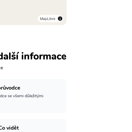
MapLibre
další informace
ce
průvodce
dce se všemi důležitými
Co vidět