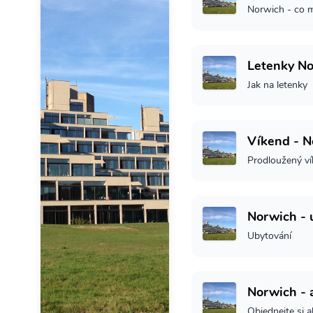
Norwich - co m
Letenky N
Jak na letenky
Víkend - N
Prodloužený v
Norwich - 
Ubytování
Norwich - a
Objednejte si ak