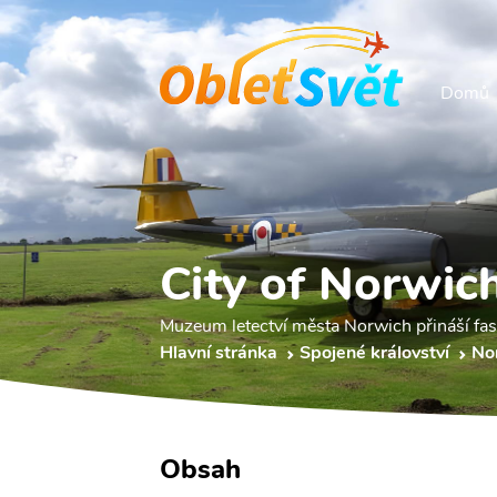
Domů
City of Norwic
Muzeum letectví města Norwich přináší fascin
Hlavní stránka
Spojené království
No
Obsah