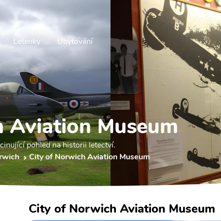
Letenky
Ubytování
h Aviation Museum
ující pohled na historii letectví.
rwich
City of Norwich Aviation Museum
City of Norwich Aviation Museum