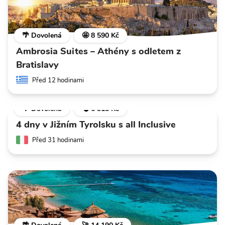
🌴 Dovolená
🤩 8 590 Kč
Ambrosia Suites – Athény s odletem z
Bratislavy
Před 12 hodinami
🌴 Dovolená
💣 6 318 Kč
4 dny v Jižním Tyrolsku s all Inclusive
Před 31 hodinami