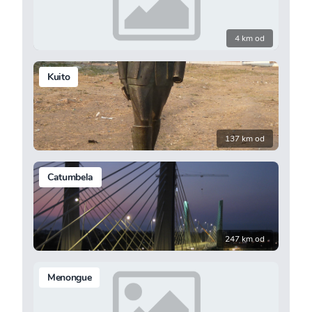
4 km od
Kuito
137 km od
Catumbela
247 km od
Menongue