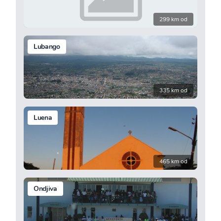
299 km od
Lubango
335 km od
Luena
465 km od
Ondjiva