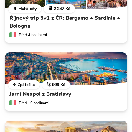
🤘 Multi-city
💣 2 247 Kč
Říjnový trip 3v1 z ČR: Bergamo + Sardinie +
Bologna
Před 4 hodinami
✈️ Zpátečka
🚀 999 Kč
Jarní Neapol z Bratislavy
Před 10 hodinami