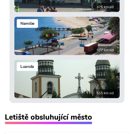
475 km od
Namibe
477 km od
Luanda
515 km od
Letiště obsluhující město