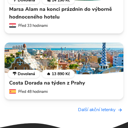
🌴 Dovolená
🚀 14 190 Kč
Marsa Alam na konci prázdnin do výborně
hodnoceného hotelu
Před 33 hodinami
🌴 Dovolená
🔥 13 890 Kč
Costa Dorada na týden z Prahy
Před 48 hodinami
Další akční letenky