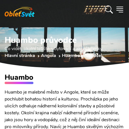
Huambo průvodce
Co vidět, okolní letiště, ubytování a akční letenky.
Hlavní stránka
Angola
Huambo průvodce
Huambo
Huambo je malebné město v Angole, které se může
pochlubit bohatou historií a kulturou. Procházka po jeho
ulicích odhaluje nádherné koloniální stavby a působivé
kostely. Okolní krajina nabízí nádherné přírodní scenérie,
jako jsou hory a vodopády, což z něj činí ideální destinaci
pro milovníky přírody. Navíc je Huambo skvělým výchozím