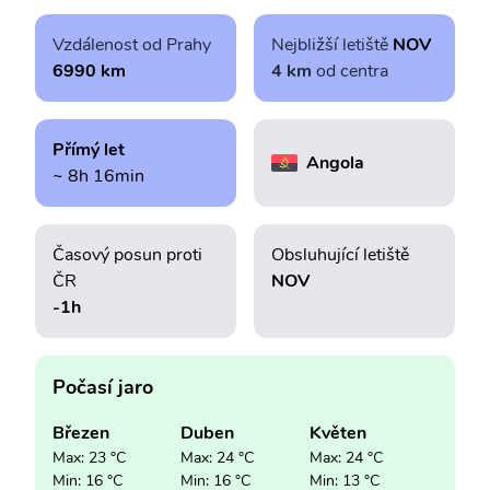
Vzdálenost od Prahy
Nejbližší letiště
NOV
6990 km
4 km
od centra
Přímý let
Angola
~ 8h 16min
Časový posun proti
Obsluhující letiště
ČR
NOV
-1h
Počasí jaro
Březen
Duben
Květen
Max: 23 °C
Max: 24 °C
Max: 24 °C
Min: 16 °C
Min: 16 °C
Min: 13 °C