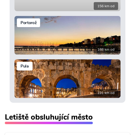
156 km od
Portorož
188 km od
Pula
191 km od
Letiště obsluhující město