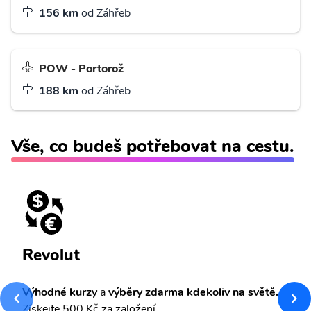
156 km
od Záhřeb
POW - Portorož
188 km
od Záhřeb
Vše, co budeš potřebovat na cestu.
Revolut
Výhodné kurzy
a
výběry zdarma kdekoliv na světě.
Získejte 500 Kč za založení.