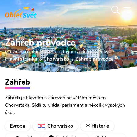
Záhřeb průvodce
Co vidět, okolní letiště, ubytování a akční letenky.
Hlavní stránka
Chorvatsko
Záhřeb průvodce
Záhřeb
Záhřeb je hlavním a zároveň největším městem
Chorvatska. Sídlí tu vláda, parlament a několik vysokých
škol.
Evropa
Chorvatsko
📜 Historie