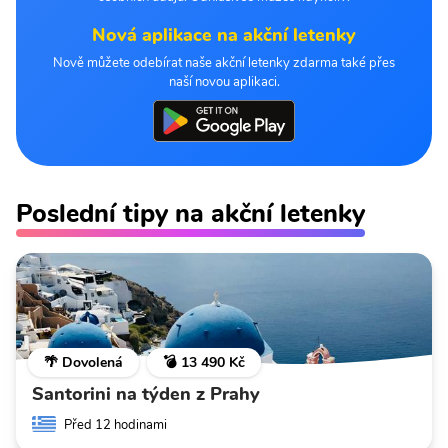
Nová aplikace na akční letenky
Nově můžete odebírat naše akční letenky zdarma také přes
naší novou aplikaci.
Poslední tipy na akční letenky
🌴 Dovolená
💣 13 490 Kč
Santorini na týden z Prahy
Před 12 hodinami