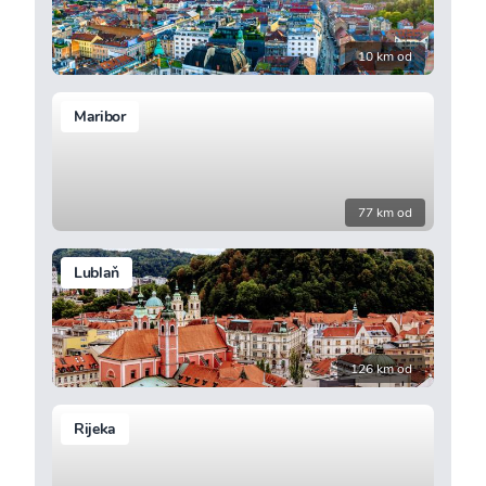
10 km od
Maribor
77 km od
Lublaň
126 km od
Rijeka