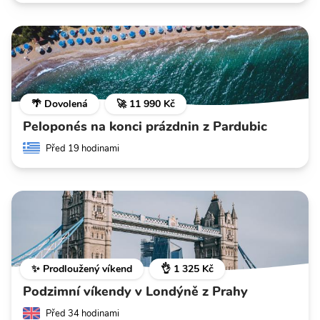
🌴 Dovolená
🚀 11 990 Kč
Peloponés na konci prázdnin z Pardubic
Před 19 hodinami
✨ Prodloužený víkend
👌 1 325 Kč
Podzimní víkendy v Londýně z Prahy
Před 34 hodinami