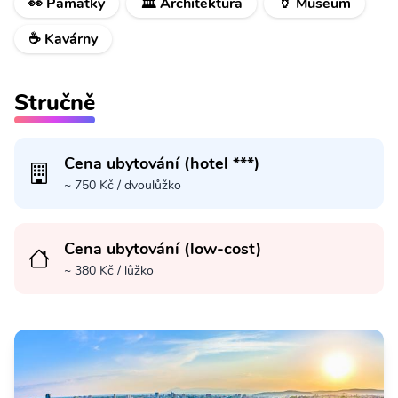
👀 Památky
🏛️ Architektura
🏺 Museum
☕ Kavárny
Stručně
Cena ubytování (hotel ***)
~ 750 Kč / dvoulůžko
Cena ubytování (low-cost)
~ 380 Kč / lůžko