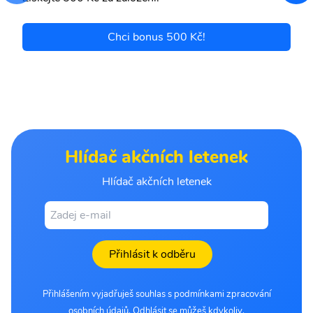
Chci bonus 500 Kč!
Hlídač akčních letenek
Hlídač akčních letenek
Přihlásit k odběru
Přihlášením vyjadřuješ souhlas s podmínkami zpracování
osobních údajů. Odhlásit se můžeš kdykoliv.