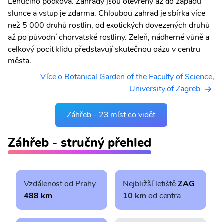
Lenuciho podkova. Zahrady jsou otevřeny až do západu
slunce a vstup je zdarma. Chloubou zahrad je sbírka více
než 5 000 druhů rostlin, od exotických dovezených druhů
až po původní chorvatské rostliny. Zeleň, nádherné vůně a
celkový pocit klidu představují skutečnou oázu v centru
města.
Více o Botanical Garden of the Faculty of Science,
University of Zagreb
Záhřeb - 23 míst co vidět
Záhřeb - stručný přehled
Vzdálenost od Prahy
Nejbližší letiště
ZAG
488 km
10 km
od centra