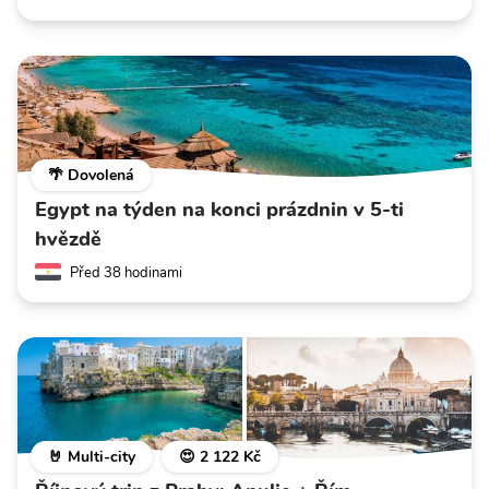
🌴 Dovolená
Egypt na týden na konci prázdnin v 5-ti
hvězdě
Před 38 hodinami
🤘 Multi-city
😍 2 122 Kč