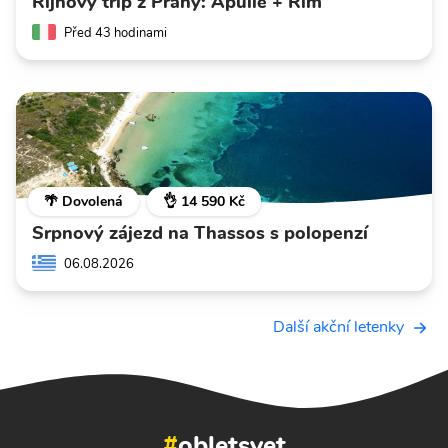
Říjnový trip z Prahy: Apulie + Řím
Před 43 hodinami
🌴 Dovolená
👌 14 590 Kč
Srpnový zájezd na Thassos s polopenzí
06.08.2026
Další akční letenky
#
obletsvet