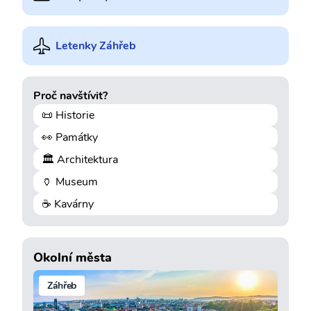
Letenky Záhřeb
Proč navštívit?
📜 Historie
👀 Památky
🏛️ Architektura
🏺 Museum
☕ Kavárny
Okolní města
Záhřeb