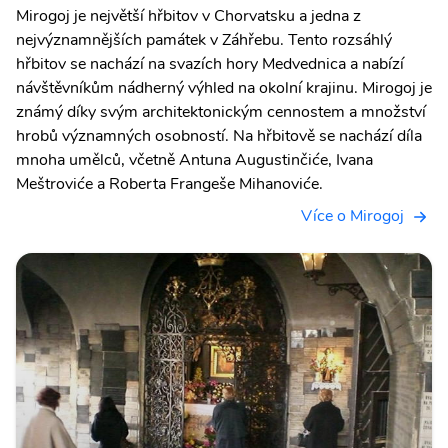
Mirogoj je největší hřbitov v Chorvatsku a jedna z
nejvýznamnějších památek v Záhřebu. Tento rozsáhlý
hřbitov se nachází na svazích hory Medvednica a nabízí
návštěvníkům nádherný výhled na okolní krajinu. Mirogoj je
známý díky svým architektonickým cennostem a množství
hrobů významných osobností. Na hřbitově se nachází díla
mnoha umělců, včetně Antuna Augustinčiće, Ivana
Meštroviće a Roberta Frangeše Mihanoviće.
Více o Mirogoj