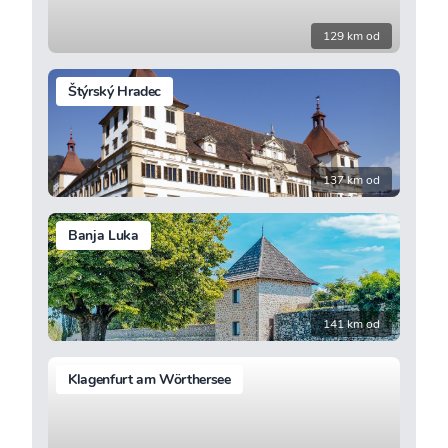
129 km od
Štýrský Hradec
137 km od
Banja Luka
141 km od
Klagenfurt am Wörthersee