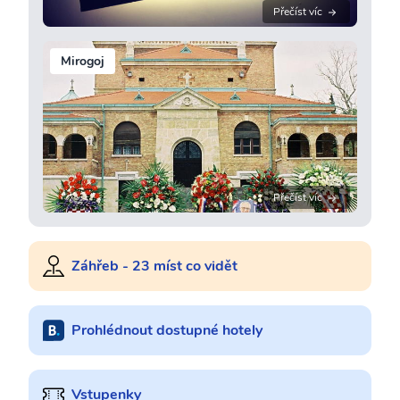
Přečíst víc
Mirogoj
Přečíst víc
Záhřeb - 23 míst co vidět
Prohlédnout dostupné hotely
Vstupenky