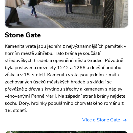
Stone Gate
Kamenita vrata jsou jedním z nejvýznamnějších památek v
horním městě Záhřebu. Tato brána je součástí
středověkých hradeb a opevnění města Gradec. Původně
byla postavena mezi lety 1242 a 1266 a dnešní podobu
získala v 18. století. Kamenita vrata jsou jedním z mála
zachovaných úseků městských hradeb a skládají se
převážně z dřeva s krytinou střechy a kamenem s nápisy
věnovanými Panně Marii. Na západní straně brány najdete
sochu Dory, hrdinky populárního chorvatského románu z
18. století.
Více o Stone Gate