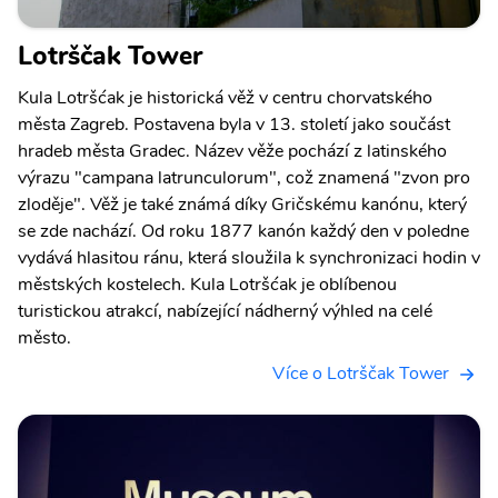
Lotrščak Tower
Kula Lotršćak je historická věž v centru chorvatského
města Zagreb. Postavena byla v 13. století jako součást
hradeb města Gradec. Název věže pochází z latinského
výrazu "campana latrunculorum", což znamená "zvon pro
zloděje". Věž je také známá díky Gričskému kanónu, který
se zde nachází. Od roku 1877 kanón každý den v poledne
vydává hlasitou ránu, která sloužila k synchronizaci hodin v
městských kostelech. Kula Lotršćak je oblíbenou
turistickou atrakcí, nabízející nádherný výhled na celé
město.
Více o Lotrščak Tower