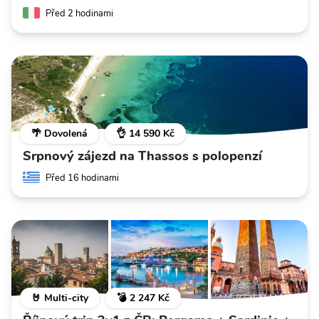
Před 2 hodinami
🌴 Dovolená
👌 14 590 Kč
Srpnový zájezd na Thassos s polopenzí
Před 16 hodinami
🤘 Multi-city
💣 2 247 Kč