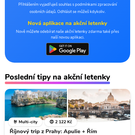
Přihlášením vyjadřuješ souhlas s podmínkami zpracování
osobních údajů. Odhlásit se můžeš kdykoliv.
Nová aplikace na akční letenky
Nově můžete odebírat naše akční letenky zdarma také přes
naší novou aplikaci.
Poslední tipy na akční letenky
🤘 Multi-city
😍 2 122 Kč
Říjnový trip z Prahy: Apulie + Řím