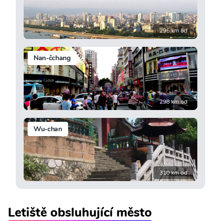
295 km od
Nan-čchang
298 km od
Wu-chan
310 km od
Letiště obsluhující město