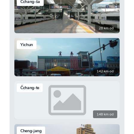
Čchang-ša
28 km od
Yichun
142 km od
Čchang-te
148 km od
Cheng-jang