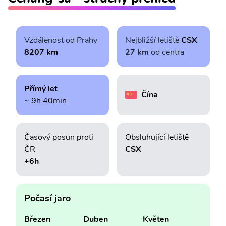
Vzdálenost od Prahy
Nejbližší letiště
CSX
8207 km
27 km
od centra
Přímý let
Čína
~ 9h 40min
Časový posun proti
Obsluhující letiště
ČR
CSX
+6h
Počasí jaro
Březen
Duben
Květen