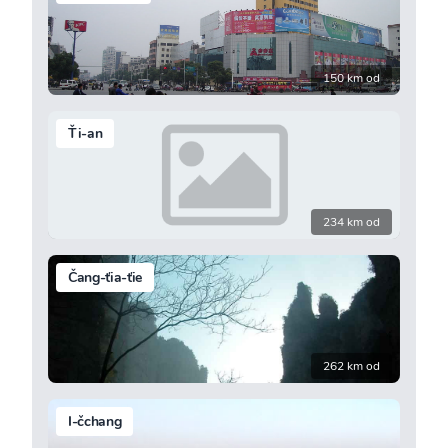
150 km od
Ťi-an
234 km od
Čang-ťia-ťie
262 km od
I-čchang