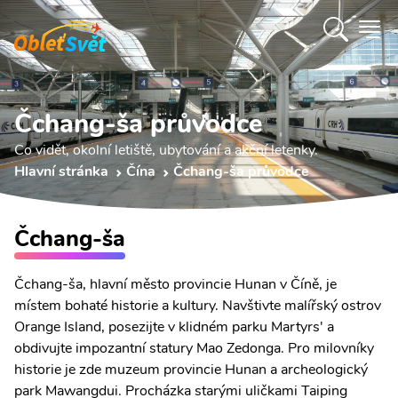
Čchang-ša průvodce
Co vidět, okolní letiště, ubytování a akční letenky.
Hlavní stránka
Čína
Čchang-ša průvodce
Čchang-ša
Čchang-ša, hlavní město provincie Hunan v Číně, je
místem bohaté historie a kultury. Navštivte malířský ostrov
Orange Island, posezijte v klidném parku Martyrs' a
obdivujte impozantní statury Mao Zedonga. Pro milovníky
historie je zde muzeum provincie Hunan a archeologický
park Mawangdui. Procházka starými uličkami Taiping