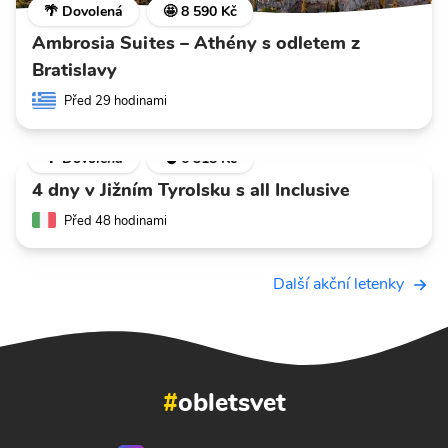
🌴 Dovolená
🤩 8 590 Kč
Ambrosia Suites – Athény s odletem z
Bratislavy
Před 29 hodinami
🌴 Dovolená
💣 6 318 Kč
4 dny v Jižním Tyrolsku s all Inclusive
Před 48 hodinami
Další akční letenky
#
obletsvet