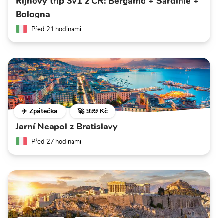
Říjnový trip 3v1 z ČR: Bergamo + Sardinie +
Bologna
Před 21 hodinami
✈️ Zpátečka
🚀 999 Kč
Jarní Neapol z Bratislavy
Před 27 hodinami