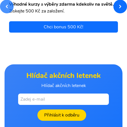
Výhodné kurzy
a
výběry zdarma kdekoliv na světě.
Získejte 500 Kč za založení.
Chci bonus 500 Kč!
Hlídač akčních letenek
Hlídač akčních letenek
Přihlásit k odběru