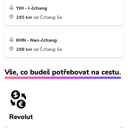
YIH - I-čchang
295 km
od Čchang-ša
KHN - Nan-čchang
298 km
od Čchang-ša
Vše, co budeš potřebovat na cestu.
Revolut