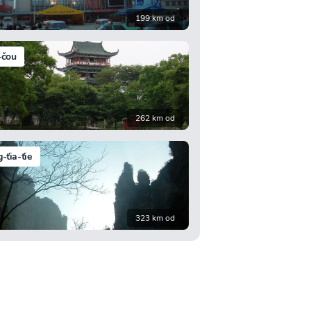
199 km od
-čou
262 km od
-ťia-ťie
323 km od