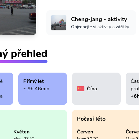
Cheng-jang - aktivity
Objednejte si aktivity a zážitky
ný přehled
tě
Přímý let
Čas
~ 9h 46min
Čína
pro
ra
+6
Počasí léto
Květen
Červen
Červ
Max: 27 °C
Max: 30 °C
Max: 3