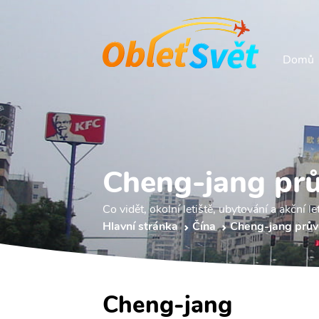
Domů
Cheng-jang pr
Co vidět, okolní letiště, ubytování a akční le
Hlavní stránka
Čína
Cheng-jang prů
Cheng-jang