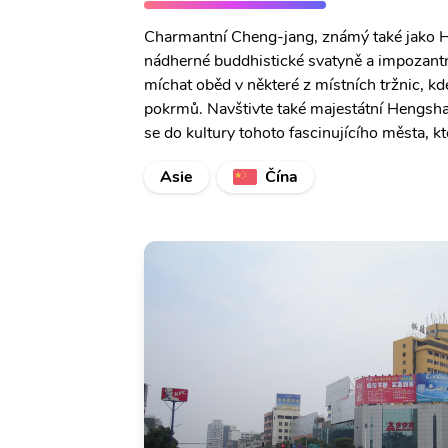
Charmantní Cheng-jang, známý také jako He
nádherné buddhistické svatyně a impozantn
míchat oběd v některé z místních tržnic, k
pokrmů. Navštivte také majestátní Hengsha
se do kultury tohoto fascinujícího města, kt
Asie
Čína