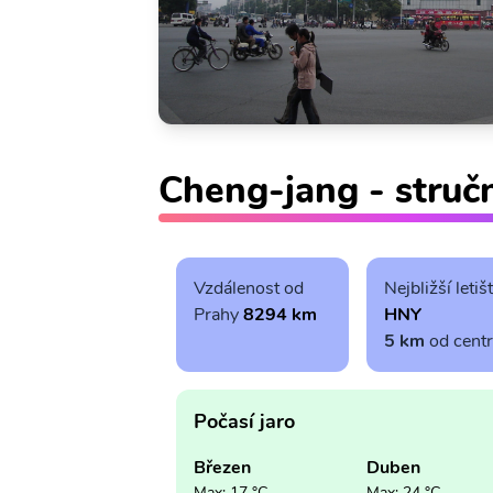
Cheng-jang - struč
Vzdálenost od
Nejbližší letiš
Prahy
8294 km
HNY
5 km
od cent
Počasí jaro
Březen
Duben
Max: 17 °C
Max: 24 °C