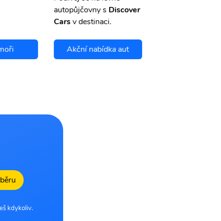
autopůjčovny s
Discover
Cars
v destinaci.
moři
Akční nabídka aut
Chci se pojis
dběru
eš kdykoliv.