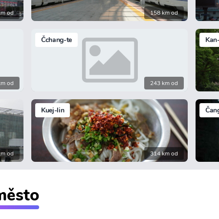
km od
158 km od
Čchang-te
Kan
km od
243 km od
Kuej-lin
Čang
km od
314 km od
 město