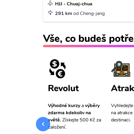
HJJ - Chuaj-chua
291 km
od Cheng-jang
Vše, co budeš potře
ištění
Revolut
Atrak
pro Vás
slevu ve
Výhodné kurzy
a
výběry
Vyhledejte
0%
na cestovní
zdarma kdekoliv na
na atrakce 
ní a případné
světě.
Získejte 500 Kč za
destinaci.
.
založení.