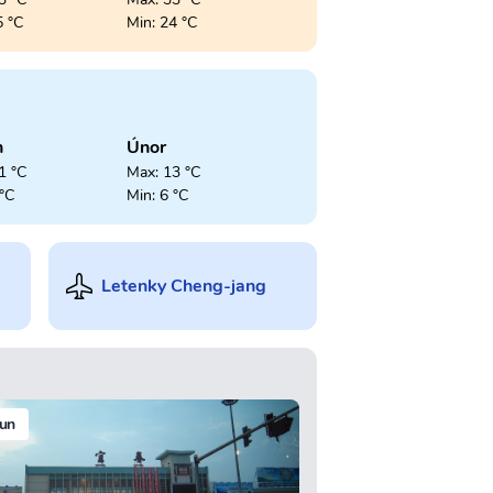
5 °C
Min: 24 °C
n
Únor
1 °C
Max: 13 °C
 °C
Min: 6 °C
Letenky Cheng-jang
un