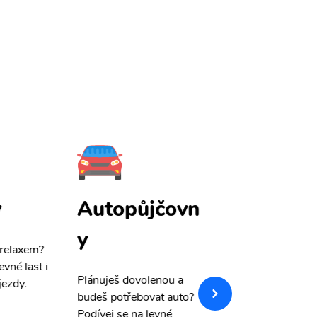
y
Autopůjčovn
Pojištění
y
 relaxem?
Máme pro Vás
sle
evné last i
výši 50%
na cest
Plánuješ dovolenou a
jezdy.
pojištění a případ
budeš potřebovat auto?
storno.
Podívej se na levné