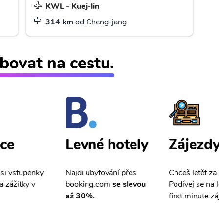
KWL - Kuej-lin
314 km
od Cheng-jang
bovat na cestu.
ce
Zájezd
Levné hotely
 si vstupenky
Chceš letět za
Najdi ubytování přes
a zážitky v
Podívej se na l
booking.com
se slevou
first minute zá
až 30%.