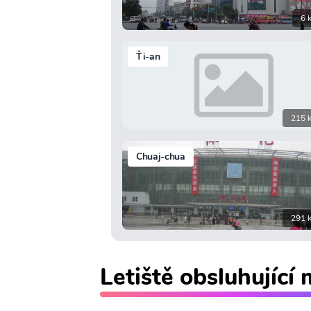
6 
Ťi-an
215 
Chuaj-chua
291 
Letiště obsluhující