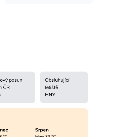
ový posun
Obsluhující
ti ČR
letiště
h
HNY
enec
Srpen
3 °C
Max: 33 °C