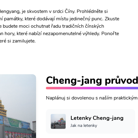
ngyang, je skvostem v srdci Číny. Prohlédněte si
í památky, které dodávají místu jedinečný punc. Zkuste
de budete moci ochutnat řadu tradičních čínských
n hory, které nabízí nezapomenutelné výhledy. Ponořte
eré si zamilujete.
Cheng-jang průvo
Naplánuj si dovolenou s naším praktický
Letenky Cheng-jang
Jak na letenky