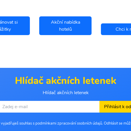
ánovat si
Akční nabídka
ážitky
hotelů
Chci k 
Hlídač akčních letenek
Hlídač akčních letenek
Přihlásit k o
 vyjadřuješ souhlas s podmínkami zpracování osobních údajů. Odhlásit se můž