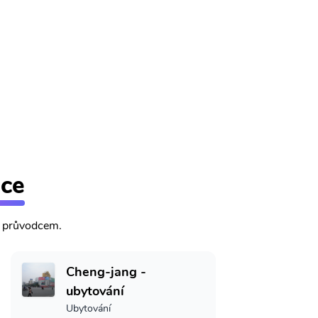
dce
m průvodcem.
Cheng-jang -
ubytování
Ubytování