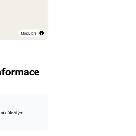
MapLibre
informace
mi důležitými