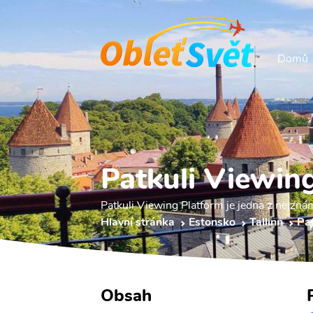
Domů
Patkuli Viewin
Patkuli Viewing Platform je jedna z nejznám
Hlavní stránka
Estonsko
Tallinn
Pa
Obsah