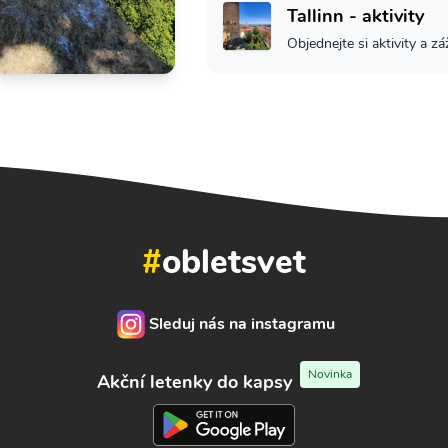
Tallinn - aktivity
Objednejte si aktivity a zá
#
obletsvet
Sleduj nás na instagramu
Novinka
Akční letenky do kapsy