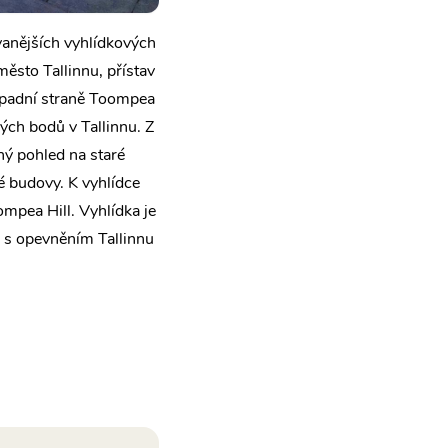
vanějších vyhlídkových
město Tallinnu, přístav
západní straně Toompea
kých bodů v Tallinnu. Z
ný pohled na staré
é budovy. K vyhlídce
mpea Hill. Vyhlídka je
 s opevněním Tallinnu