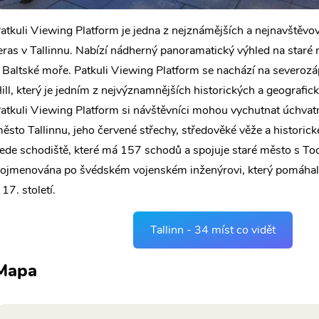
atkuli Viewing Platform je jedna z nejznámějších a nejnavštěvo
eras v Tallinnu. Nabízí nádherný panoramatický výhled na staré 
 Baltské moře. Patkuli Viewing Platform se nachází na severo
ill, který je jedním z nejvýznamnějších historických a geografic
atkuli Viewing Platform si návštěvníci mohou vychutnat úchvat
ěsto Tallinnu, jeho červené střechy, středověké věže a historick
ede schodiště, které má 157 schodů a spojuje staré město s Too
ojmenována po švédském vojenském inženýrovi, který pomáhal
 17. století.
Tallinn - 34 míst co vidět
Mapa