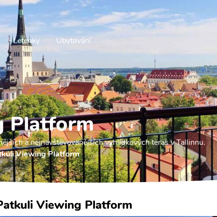
Letenky
Ubytování
g Platform
ějších a nejnavštěvovanějších vyhlídkových teras v Tallinnu.
tkuli Viewing Platform
Patkuli Viewing Platform