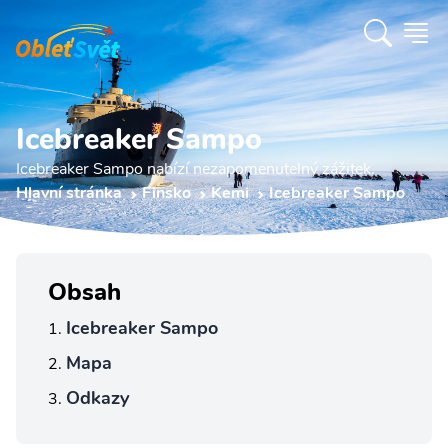
Icebreaker Sampo
Icebreaker Sampo nabízí nezapomenutelný zážitek.
Hlavní stránka
Finsko
Kemi
Icebreaker Sampo
Obsah
Icebreaker Sampo
Mapa
Odkazy