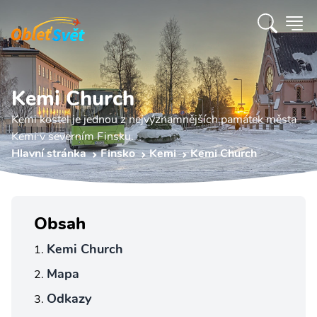
Kemi Church
Kemi kostel je jednou z nejvýznamnějších památek města
Kemi v severním Finsku.
Hlavní stránka
Finsko
Kemi
Kemi Church
Obsah
Kemi Church
Mapa
Odkazy