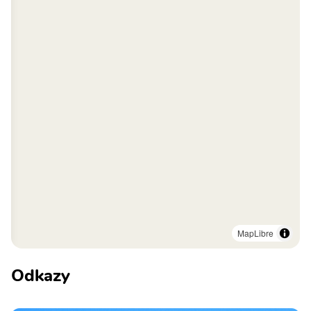
MapLibre
Odkazy