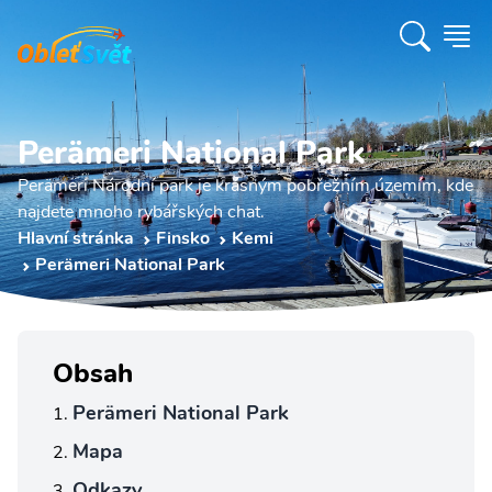
Perämeri National Park
Perämeri Národní park je krásným pobřežním územím, kde
najdete mnoho rybářských chat.
Hlavní stránka
Finsko
Kemi
Perämeri National Park
Obsah
Perämeri National Park
Mapa
Odkazy