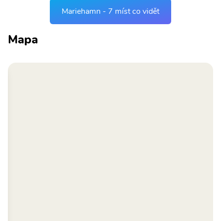
Mariehamn - 7 míst co vidět
Mapa