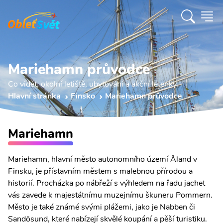
Mariehamn průvodce
Co vidět, okolní letiště, ubytování a akční letenky.
Hlavní stránka
Finsko
Mariehamn průvodce
Mariehamn
Mariehamn, hlavní město autonomního území Åland v
Finsku, je přístavním městem s malebnou přírodou a
historií. Procházka po nábřeží s výhledem na řadu jachet
vás zavede k majestátnímu muzejnímu škuneru Pommern.
Město je také známé svými plážemi, jako je Nabben či
Sandösund, které nabízejí skvělé koupání a pěší turistiku.