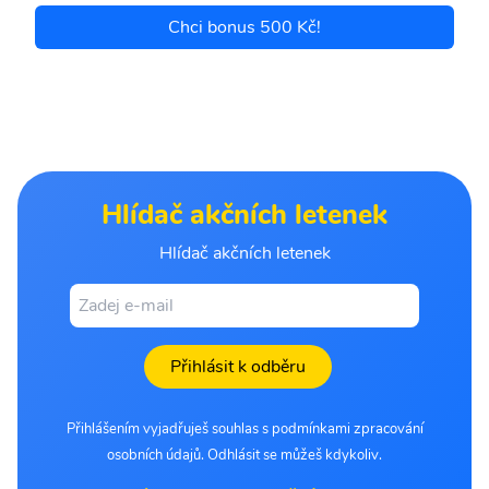
Chci bonus 500 Kč!
Hlídač akčních letenek
Hlídač akčních letenek
Přihlásit k odběru
Přihlášením vyjadřuješ souhlas s podmínkami zpracování
osobních údajů. Odhlásit se můžeš kdykoliv.