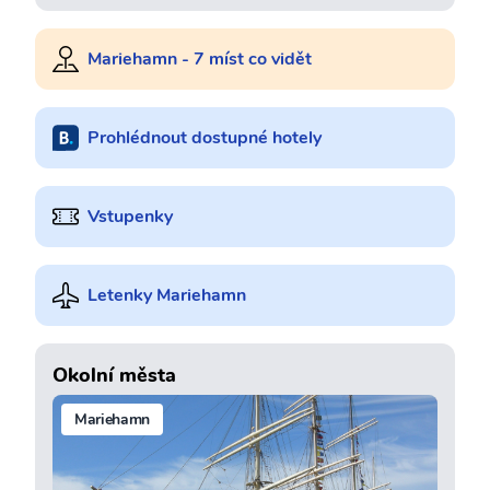
Mariehamn - 7 míst co vidět
Prohlédnout dostupné hotely
Vstupenky
Letenky Mariehamn
Okolní města
Mariehamn