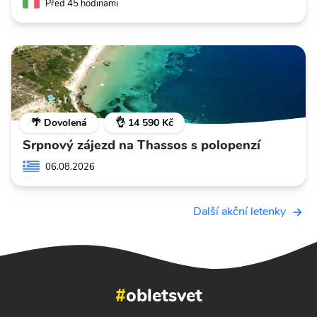
Před 45 hodinami
🌴 Dovolená
👌 14 590 Kč
Srpnový zájezd na Thassos s polopenzí
06.08.2026
Další akční letenky
#
obletsvet