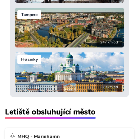
Tampere
247 km od
Helsinky
279 km od
Letiště obsluhující město
MHQ - Mariehamn