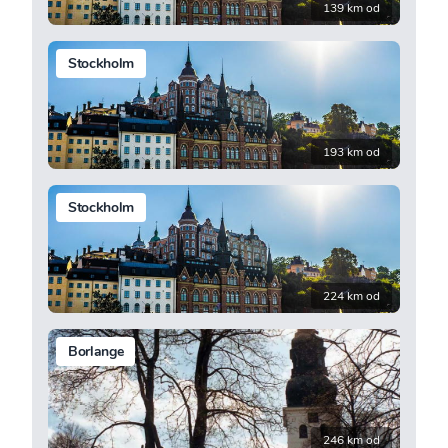
139 km od
Stockholm
193 km od
Stockholm
224 km od
Borlange
246 km od