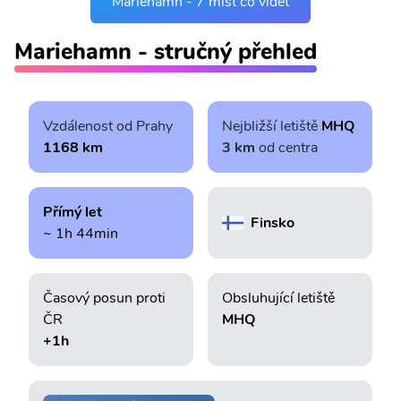
Mariehamn - 7 míst co vidět
Mariehamn - stručný přehled
Vzdálenost od Prahy
Nejbližší letiště
MHQ
1168 km
3 km
od centra
Přímý let
Finsko
~ 1h 44min
Časový posun proti
Obsluhující letiště
ČR
MHQ
+1h