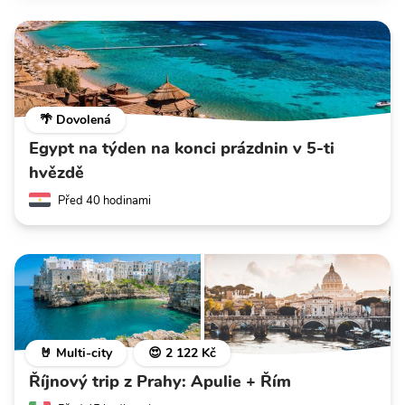
🌴 Dovolená
Egypt na týden na konci prázdnin v 5-ti
hvězdě
Před 40 hodinami
🤘 Multi-city
😍 2 122 Kč
Říjnový trip z Prahy: Apulie + Řím