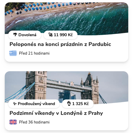
🌴 Dovolená
🚀 11 990 Kč
Peloponés na konci prázdnin z Pardubic
Před 21 hodinami
✨ Prodloužený víkend
👌 1 325 Kč
Podzimní víkendy v Londýně z Prahy
Před 36 hodinami