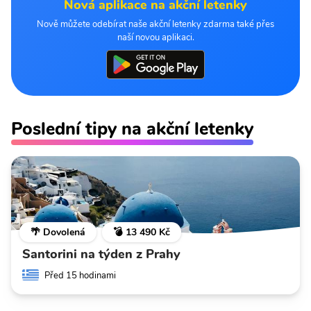
Nová aplikace na akční letenky
Nově můžete odebírat naše akční letenky zdarma také přes
naší novou aplikaci.
Poslední tipy na akční letenky
🌴 Dovolená
💣 13 490 Kč
Santorini na týden z Prahy
Před 15 hodinami