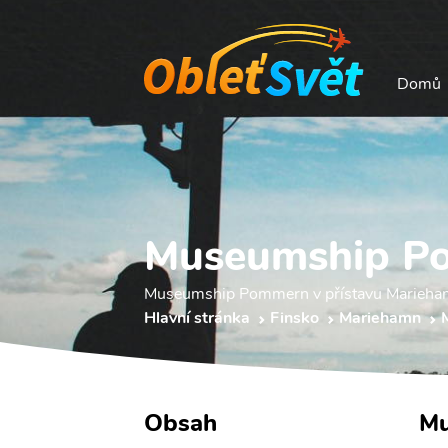
Domů
Museumship P
Museumship Pommern v přístavu Mariehamn 
Hlavní stránka
Finsko
Mariehamn
Obsah
Mu