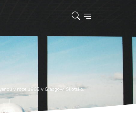
venou v roce 1903 v Glasgow, Skotsko.