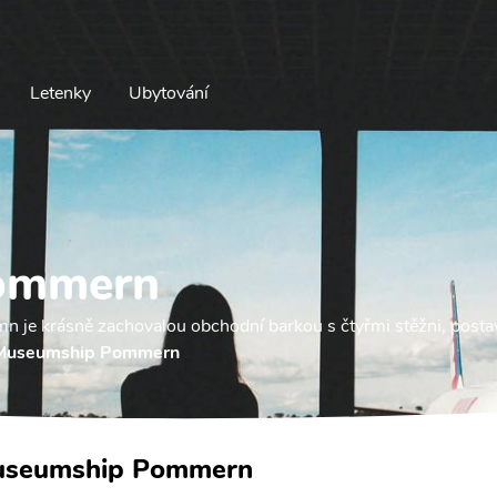
Letenky
Ubytování
ommern
je krásně zachovalou obchodní barkou s čtyřmi stěžni, posta
Museumship Pommern
seumship Pommern