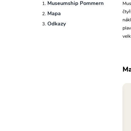
Museumship Pommern
Mus
čty
Mapa
nákl
Odkazy
plav
velk
M