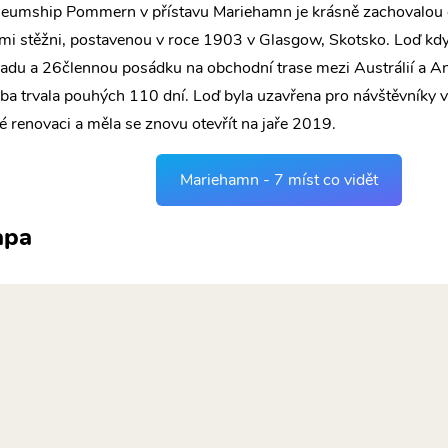
eumship Pommern v přístavu Mariehamn je krásně zachovalou 
řmi stěžni, postavenou v roce 1903 v Glasgow, Skotsko. Loď kdy
adu a 26člennou posádku na obchodní trase mezi Austrálií a Angl
ba trvala pouhých 110 dní. Loď byla uzavřena pro návštěvníky 
é renovaci a měla se znovu otevřít na jaře 2019.
Mariehamn - 7 míst co vidět
apa