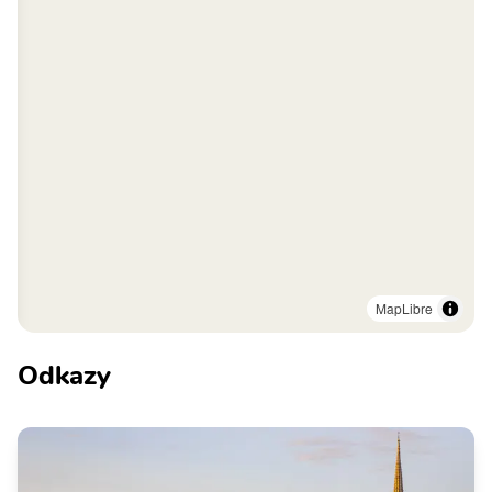
MapLibre
Odkazy