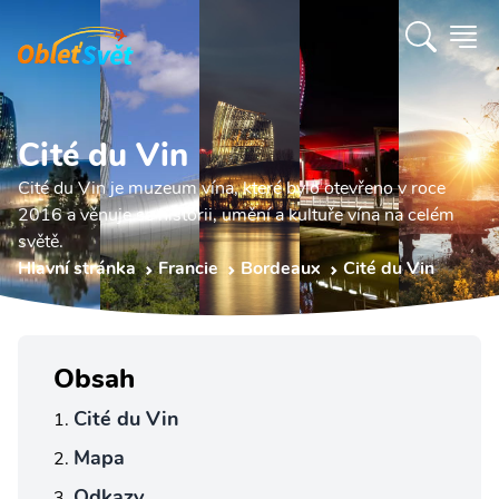
Cité du Vin
Cité du Vin je muzeum vína, které bylo otevřeno v roce
2016 a věnuje se historii, umění a kultuře vína na celém
světě.
Hlavní stránka
Francie
Bordeaux
Cité du Vin
Obsah
Cité du Vin
Mapa
Odkazy