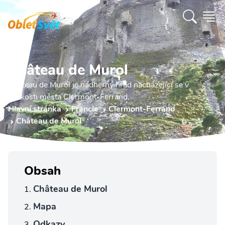
Château de Murol
Château de Murol je nádherný hrad nacházející se v
blízkosti města Clermont-Ferrand.
Hlavní stránka
Francie
Clermont-Ferrand
Château de Murol
Obsah
Château de Murol
Mapa
Odkazy