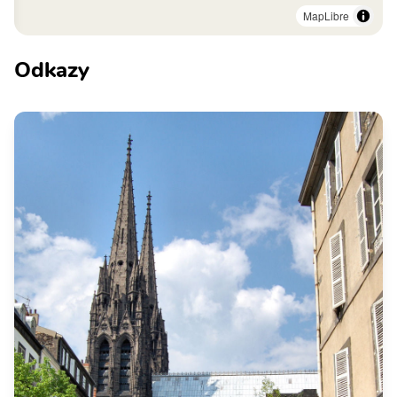
MapLibre
Odkazy