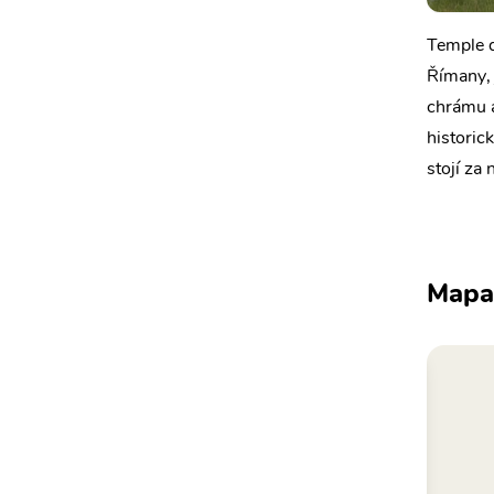
Temple d
Římany, 
chrámu a
historic
stojí za
Mapa