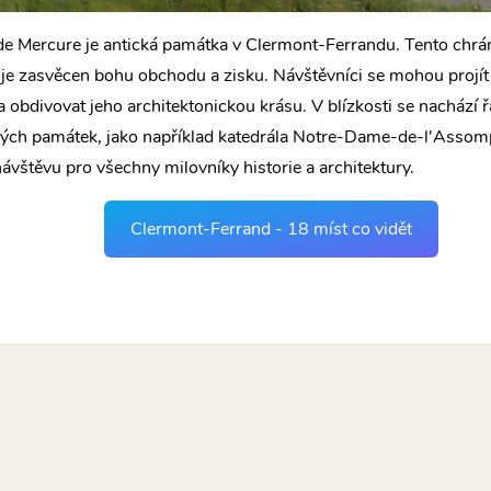
e Mercure je antická památka v Clermont-Ferrandu. Tento chr
je zasvěcen bohu obchodu a zisku. Návštěvníci se mohou projí
 obdivovat jeho architektonickou krásu. V blízkosti se nachází ř
kých památek, jako například katedrála Notre-Dame-de-l'Assomp
 návštěvu pro všechny milovníky historie a architektury.
Clermont-Ferrand - 18 míst co vidět