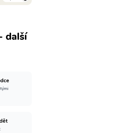
 další
odce
itými
dět
t