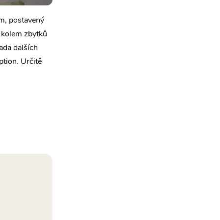
ám, postavený
t kolem zbytků
ada dalších
tion. Určitě