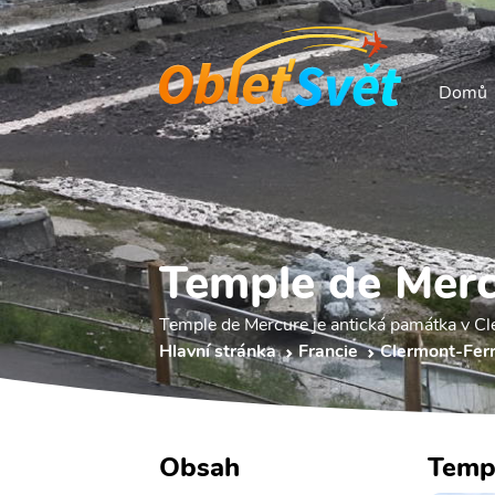
Domů
Temple de Mer
Temple de Mercure je antická památka v C
Hlavní stránka
Francie
Clermont-Fer
Obsah
Temp