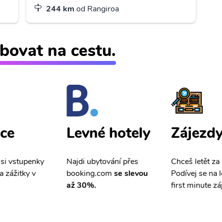
244 km
od Rangiroa
bovat na cestu.
ce
Zájezd
Levné hotely
 si vstupenky
Chceš letět za
Najdi ubytování přes
a zážitky v
Podívej se na l
booking.com
se slevou
first minute zá
až 30%.