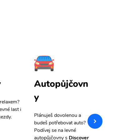
y
Autopůjčovn
Pojištění
y
 relaxem?
Máme pro Vás
sle
evné last i
výši 50%
na cest
Plánuješ dovolenou a
jezdy.
pojištění a případ
budeš potřebovat auto?
storno.
Podívej se na levné
autopůjčovny s
Discover