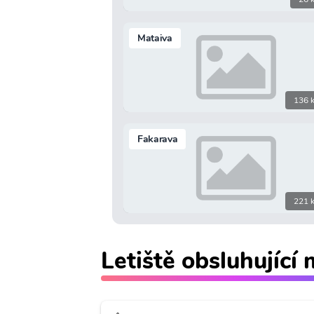
Mataiva
136 
Fakarava
221 
Letiště obsluhující