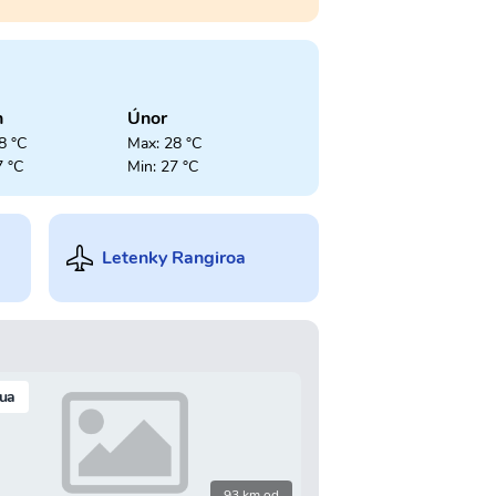
n
Únor
8 °C
Max: 28 °C
7 °C
Min: 27 °C
Letenky Rangiroa
ua
93 km od