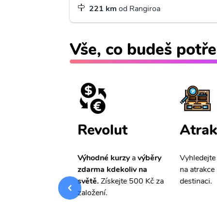
221 km
od Rangiroa
Vše, co budeš potře
ištění
Revolut
Atrak
pro Vás
slevu ve
Výhodné kurzy
a
výběry
Vyhledejte
0%
na cestovní
zdarma kdekoliv na
na atrakce 
ní a případné
světě.
Získejte 500 Kč za
destinaci.
.
založení.