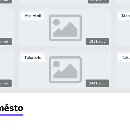
Ahe Atoll
Mani
km od
151 km od
Takapoto
Tak
km od
244 km od
 město