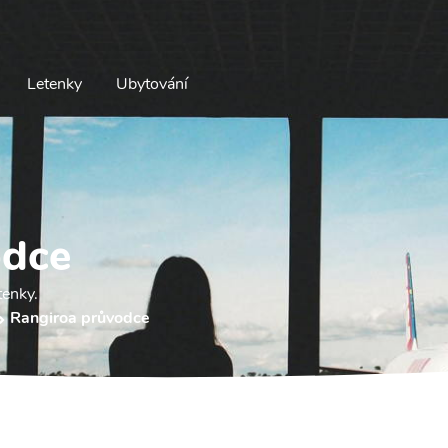
Letenky
Ubytování
odce
tenky.
Rangiroa průvodce