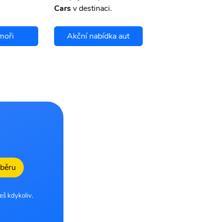
Cars
v destinaci.
moři
Akční nabídka aut
Chci se pojis
dběru
eš kdykoliv.