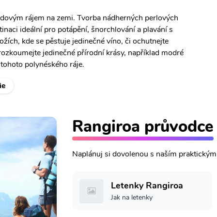
ravdovým rájem na zemi. Tvorba nádherných perlových
tinaci ideální pro potápění, šnorchlování a plavání s
ožích, kde se pěstuje jedinečné víno, či ochutnejte
Prozkoumejte jedinečné přírodní krásy, například modré
 tohoto polynéského ráje.
ie
Rangiroa průvodce
Naplánuj si dovolenou s naším praktický
Letenky Rangiroa
Jak na letenky