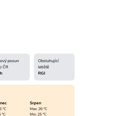
ový posun
Obsluhující
ti ČR
letiště
2h
RGI
enec
Srpen
6 °C
Max: 26 °C
5 °C
Min: 25 °C