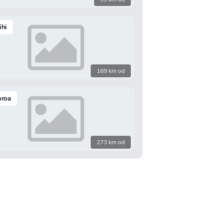
hi
169 km od
aroa
273 km od