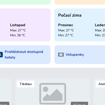
Počasí zima
Listopad
Prosinec
Lede
Max: 27 °C
Max: 27 °C
Max: 2
Min: 26 °C
Min: 27 °C
Min: 2
Prohlédnout dostupné
Vstupenky
hotely
Tikehau
Arut
km od
81 km od