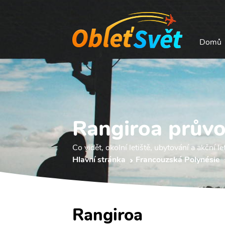
Domů
Rangiroa prův
Co vidět, okolní letiště, ubytování a akční le
Hlavní stránka
Francouzská Polynésie
Rangiroa