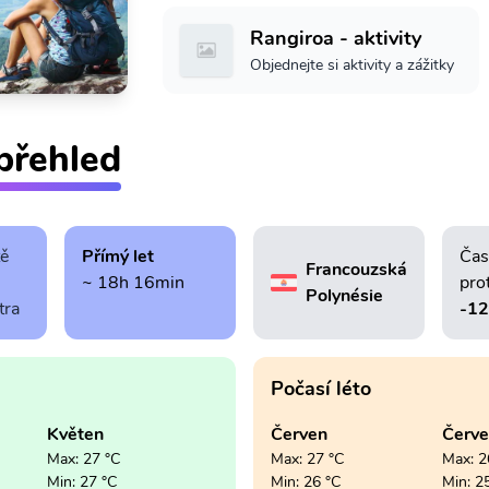
Rangiroa - aktivity
Objednejte si aktivity a zážitky
přehled
tě
Přímý let
Čas
Francouzská
~ 18h 16min
pro
Polynésie
tra
-1
Počasí léto
Květen
Červen
Červ
Max: 27 °C
Max: 27 °C
Max: 2
Min: 27 °C
Min: 26 °C
Min: 2