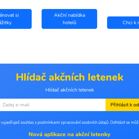
ánovat si
Akční nabídka
ážitky
hotelů
Chci k 
Hlídač akčních letenek
Hlídač akčních letenek
Přihlásit k o
 vyjadřuješ souhlas s podmínkami zpracování osobních údajů. Odhlásit se můž
Nová aplikace na akční letenky