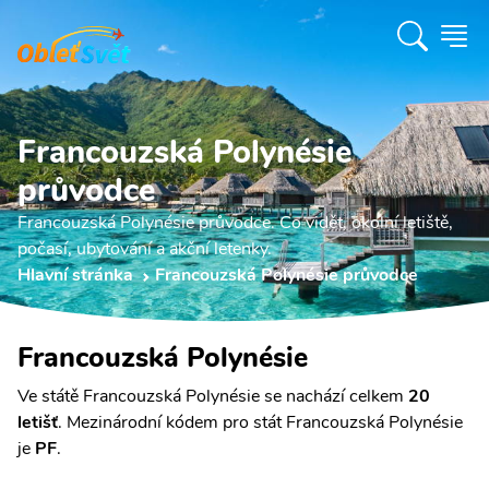
Francouzská Polynésie
průvodce
Francouzská Polynésie průvodce. Co vidět, okolní letiště,
počasí, ubytování a akční letenky.
Hlavní stránka
Francouzská Polynésie průvodce
Francouzská Polynésie
Ve státě Francouzská Polynésie se nachází celkem
20
letišť
. Mezinárodní kódem pro stát Francouzská Polynésie
je
PF
.