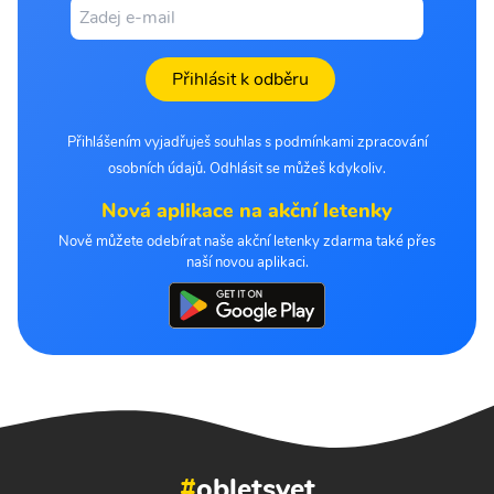
Přihlásit k odběru
Přihlášením vyjadřuješ souhlas s podmínkami zpracování
osobních údajů. Odhlásit se můžeš kdykoliv.
Nová aplikace na akční letenky
Nově můžete odebírat naše akční letenky zdarma také přes
naší novou aplikaci.
#
obletsvet