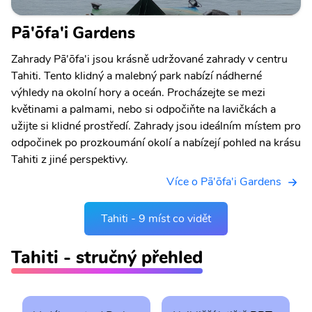
Pā'ōfa'i Gardens
Zahrady Pā'ōfa'i jsou krásně udržované zahrady v centru
Tahiti. Tento klidný a malebný park nabízí nádherné
výhledy na okolní hory a oceán. Procházejte se mezi
květinami a palmami, nebo si odpočiňte na lavičkách a
užijte si klidné prostředí. Zahrady jsou ideálním místem pro
odpočinek po prozkoumání okolí a nabízejí pohled na krásu
Tahiti z jiné perspektivy.
Více o Pā'ōfa'i Gardens
Tahiti - 9 míst co vidět
Tahiti - stručný přehled