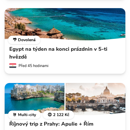
🌴 Dovolená
Egypt na týden na konci prázdnin v 5-ti
hvězdě
Před 45 hodinami
🤘 Multi-city
😍 2 122 Kč
Říjnový trip z Prahy: Apulie + Řím