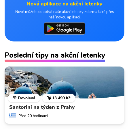
Nová aplikace na akční letenky
Nově můžete odebírat naše akční letenky zdarma také přes
naší novou aplikaci.
Poslední tipy na akční letenky
🌴 Dovolená
💣 13 490 Kč
Santorini na týden z Prahy
Před 20 hodinami