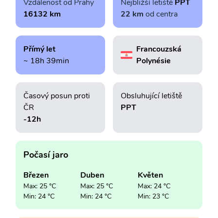
Vzdálenost od Prahy
Nejbližší letiště
PPT
16132 km
22 km
od centra
Přímý let
Francouzská
~ 18h 39min
Polynésie
Časový posun proti
Obsluhující letiště
ČR
PPT
-12h
Počasí jaro
Březen
Duben
Květen
Max: 25 °C
Max: 25 °C
Max: 24 °C
Min: 24 °C
Min: 24 °C
Min: 23 °C