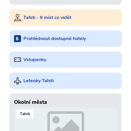
Tahiti - 9 míst co vidět
Prohlédnout dostupné hotely
Vstupenky
Letenky Tahiti
Okolní města
Tahiti