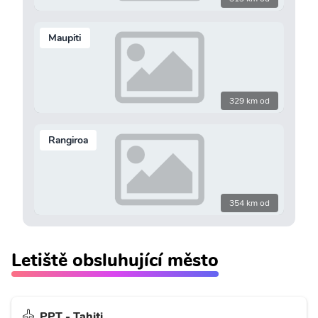
Maupiti
329 km od
Rangiroa
354 km od
Letiště obsluhující město
PPT - Tahiti