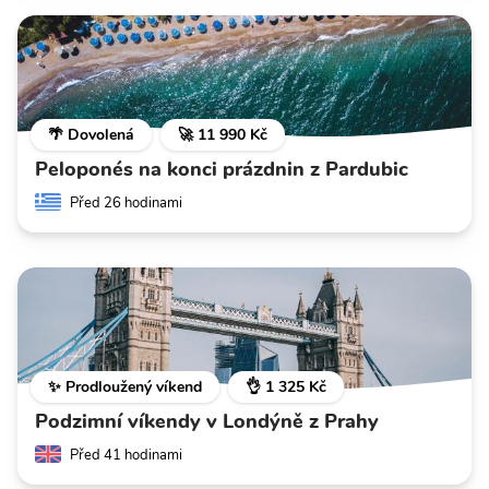
🌴 Dovolená
🚀 11 990 Kč
Peloponés na konci prázdnin z Pardubic
Před 26 hodinami
✨ Prodloužený víkend
👌 1 325 Kč
Podzimní víkendy v Londýně z Prahy
Před 41 hodinami