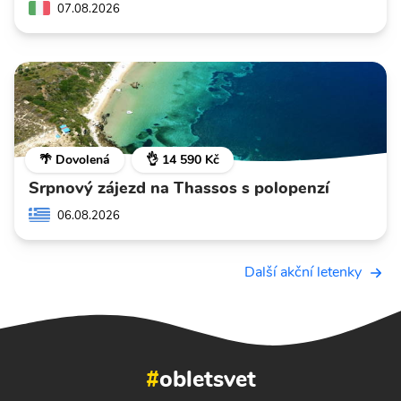
07.08.2026
🌴 Dovolená
👌 14 590 Kč
Srpnový zájezd na Thassos s polopenzí
06.08.2026
Další akční letenky
#
obletsvet