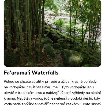
Fa'aruma'i Waterfalls
Pokud se chcete ztratit v přírodě a užít si krásné pohledy
na vodopády, navštivte Fa'aruma'i. Tyto vodopády jsou
ukryté v tropickém lesu a nabízejí úžasné výhledy na okolní
krajinu. Návštěva vodopádů je nejlepší v období dešťů, kdy
voda padá z výšky a vytváří nádherné kaskády. Tento skrytý