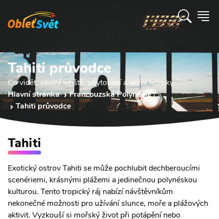
Tahiti průvodce
Co vidět, okolní letiště, ubytování a akční letenky.
Hlavní stránka
Francouzská Polynésie
Tahiti průvodce
Tahiti
Exotický ostrov Tahiti se může pochlubit dechberoucími
scenériemi, krásnými plážemi a jedinečnou polynéskou
kulturou. Tento tropický ráj nabízí návštěvníkům
nekonečné možnosti pro užívání slunce, moře a plážových
aktivit. Vyzkouší si mořský život při potápění nebo