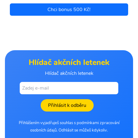
Chci bonus 500 Kč!
Hlídač akčních letenek
Hlídač akčních letenek
Přihlásit k odběru
Přihlášením vyjadřuješ souhlas s podmínkami zpracování
osobních údajů. Odhlásit se můžeš kdykoliv.