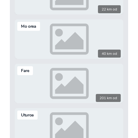
22 km od
Mo orea
40 km od
Fare
201 km od
Uturoa