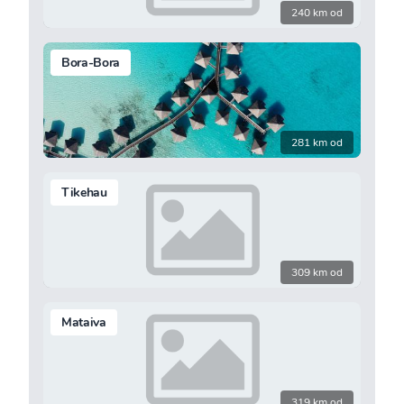
240 km od
Bora-Bora
281 km od
Tikehau
309 km od
Mataiva
319 km od