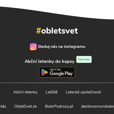
#
obletsvet
Sleduj nás na instagramu
Novinka
Akční letenky do kapsy
Akční letenky
Letiště
Letecké společnosti
Nás
ObletSvet.sk
BobrPodrozy.pl
destinosmundiale