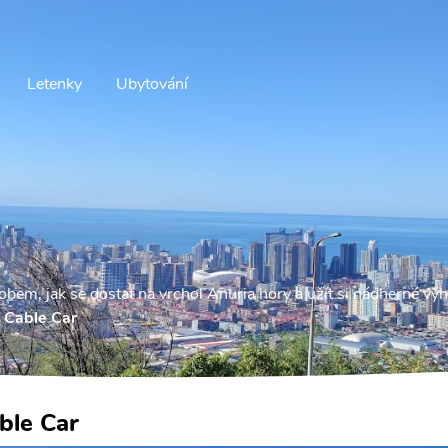
Letenky
Ubytování
bem, jak se dostat na vrchol Anuria hory a užít si nádherné vý
 Cable Car
ble Car