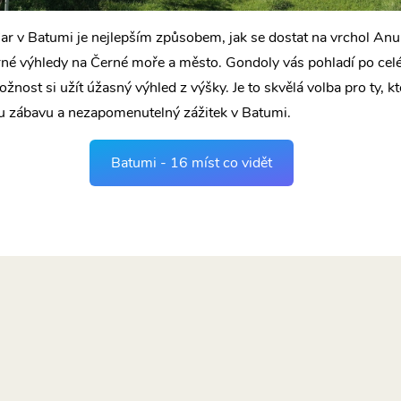
r v Batumi je nejlepším způsobem, jak se dostat na vrchol Anur
rné výhledy na Černé moře a město. Gondoly vás pohladí po celé
žnost si užít úžasný výhled z výšky. Je to skvělá volba pro ty, kte
u zábavu a nezapomenutelný zážitek v Batumi.
Batumi - 16 míst co vidět