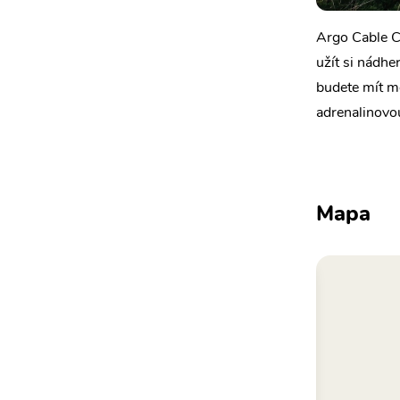
Argo Cable Ca
užít si nádhe
budete mít mo
adrenalinovo
Mapa