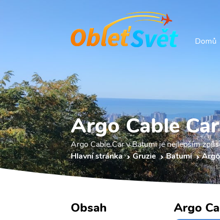
Domů
Argo Cable Car
Argo Cable Car v Batumi je nejlepším způso
Hlavní stránka
Gruzie
Batumi
Argo
Obsah
Argo Ca